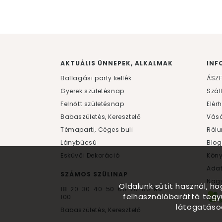
AKTUÁLIS ÜNNEPEK, ALKALMAK
INF
Ballagási party kellék
ÁSZ
Gyerek születésnap
Szál
Felnőtt születésnap
Elér
Babaszületés, Keresztelő
Vásá
Témaparti, Céges buli
Rólu
Lánybúcsú
Blog
Esküvői Dekoráció
Kön
Ada
SZÁMOS SZÜLINAP
Nagy
Oldalunk sütit használ, h
18.
20.
30.
40.
50.
60.
70.
80.
90.
felhasználóbaráttá tegy
100.
látogatáso
Babaszületés, Keresztelő