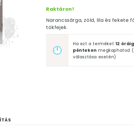
Raktáron!
Narancssárga, zöld, lila és fekete f
tökfejek.
Ha ezt a terméket
12 órá
pénteken
megkaphatod (G
választása esetén)
ÍTÁS