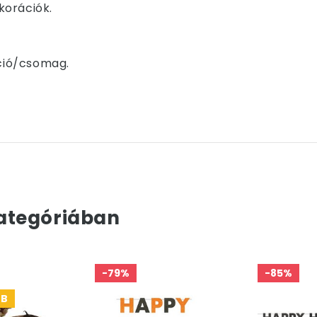
korációk.
áció/csomag.
ategóriában
-79%
-85%
DB