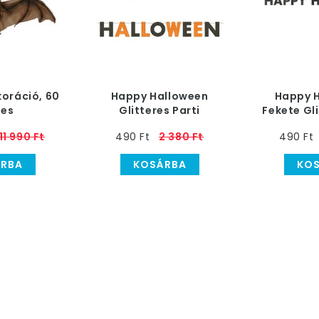
oráció, 60
Happy Halloween
Happy 
es
Glitteres Parti
Fekete Gli
Betűfüzér
Betûfüzér
11 990 Ft
490 Ft
2 380 Ft
490 Ft
RBA
KOSÁRBA
KO