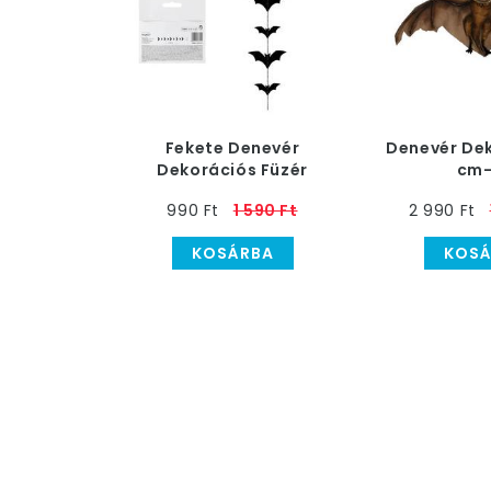
Fekete Denevér
Denevér Dek
Dekorációs Füzér
cm-
Halloween-re - 150 cm
990 Ft
1 590 Ft
2 990 Ft
KOSÁRBA
KOSÁ