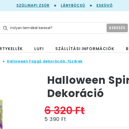
SZÜLINAPI ZSÚR
LÁNYBÚCSÚ
ESKÜVŐ
KERESÉS
RTYKELLÉK
LUFI
SZÁLLÍTÁSI INFORMÁCIÓK
B
n
Halloween Függő dekorációk, füzérek
Halloween Spi
Dekoráció
6 320 Ft
5 390 Ft