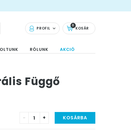
0
PROFIL
KOSÁR
OLTUNK
RÓLUNK
AKCIÓ
rális Függő
-
+
KOSÁRBA