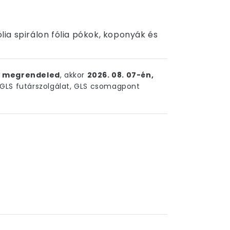
ólia spirálon fólia pókok, koponyák és
ig megrendeled
, akkor
2026. 08. 07-én,
LS futárszolgálat, GLS csomagpont