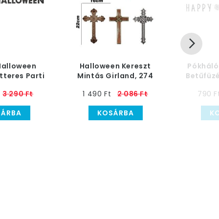
Halloween
Halloween Kereszt
Pókháló
tteres Parti
Mintás Girland, 274
Betűfüz
 - 270 cm-es
cm-es
3 290 Ft
1 490 Ft
2 086 Ft
790 F
SÁRBA
KOSÁRBA
K