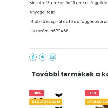
Mérete: 13 cm-es és 19 cm-es függőde
Anyaga: fólia.
14 db fólia spirál és 16 db függődekor
Cikkszám: a679468
További termékek a k
-38%
-75%
UTOLSÓ 1 CSOM
UTOLSÓ 4 