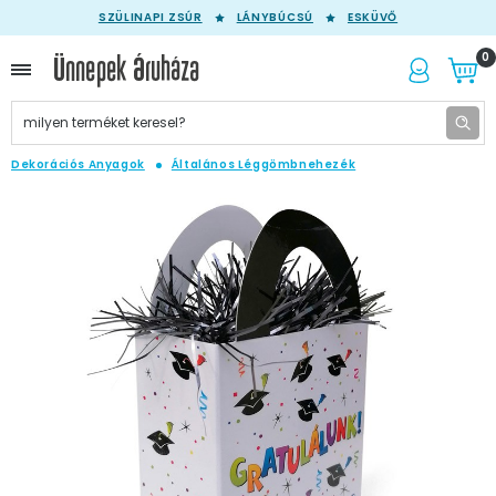
SZÜLINAPI ZSÚR
LÁNYBÚCSÚ
ESKÜVŐ
0
Dekorációs Anyagok
Általános Léggömbnehezék