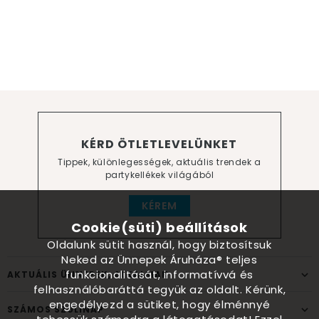
KÉRD ÖTLETLEVELÜNKET
Tippek, különlegességek, aktuális trendek a
partykellékek világából
KÉREM
Cookie(süti) beállítások
Oldalunk sütit használ, hogy biztosítsuk
Neked az Ünnepek Áruháza® teljes
funkcionalitását, informatívvá és
AKTUÁLIS ÜNNEPEK, ALKALMAK
felhasználóbaráttá tegyük az oldalt. Kérünk,
engedélyezd a sütiket, hogy élménnyé
SZÁMOS SZÜLINAP