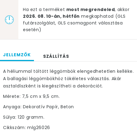
Ha ezt a terméket
most megrendeled
, akkor
2026. 08. 10-án, hétfőn
megkaphatod (GLS
futárszolgálat, GLS csomagpont választása
esetén)
JELLEMZŐK
SZÁLLÍTÁS
A héliummal töltött léggömbök elengedhetetlen kelléke.
A ballagási léggömbökhöz tökéletes választás. Akár
asztaldíszként is kiegészítheti a dekorációt.
Mérete: 7,5 cm x 9,5 cm.
Anyaga: Dekoratív Papír, Beton
Súlya: 120 gramm.
Cikkszám: mlg26026