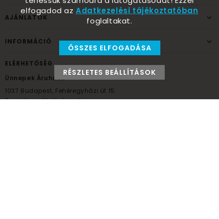
tehessük számodra a látogatásodat! Ezzel
elfogadod az
Adatkezelési tájékoztatóban
AJÁNLATOK
foglaltakat.
INFORMÁCIÓ
ÖSSZES ELFOGADÁSA
ELÉRHETŐSÉG
RÉSZLETES BEÁLLÍTÁSOK
Ünnepek Áruháza
1037
Budapest,
Fehéregyházi út 15.
Személyes átvételi pont
NYITVATARTÁS
Kedd - Péntek: 10:00 - 18:00
Szombat: 9:00 - 14:00
Hétfő, vasárnap: ZÁRVA
+36 30 984 6955
unnepekaruhaza@bwh.hu
UnnepekAruhaza