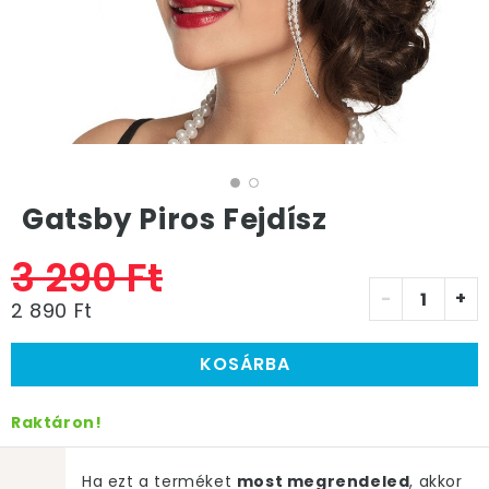
Gatsby Piros Fejdísz
3 290 Ft
-
+
2 890 Ft
KOSÁRBA
Raktáron!
Ha ezt a terméket
most megrendeled
, akkor