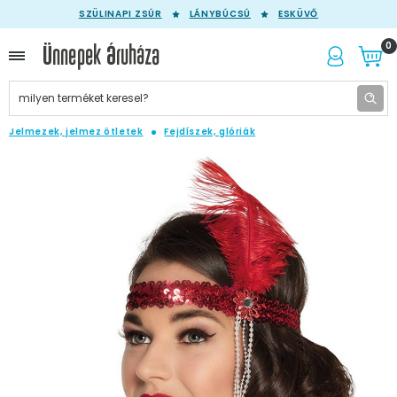
SZÜLINAPI ZSÚR
LÁNYBÚCSÚ
ESKÜVŐ
0
Jelmezek, jelmez ötletek
Fejdíszek, glóriák