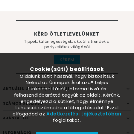
KÉRD ÖTLETLEVELÜNKET
Tippek, különlegességek, aktuális trendek a
partykellékek világából
KÉREM
Cookie(süti) beállítások
Oldalunk sütit használ, hogy biztosítsuk
Neked az Ünnepek Áruháza® teljes
funkcionalitását, informatívvá és
AKTUÁLIS ÜNNEPEK, ALKALMAK
felhasználóbaráttá tegyük az oldalt. Kérünk,
engedélyezd a sütiket, hogy élménnyé
SZÁMOS SZÜLINAP
tehessük számodra a látogatásodat! Ezzel
elfogadod az
Adatkezelési tájékoztatóban
AJÁNLATOK
foglaltakat.
INFORMÁCIÓ