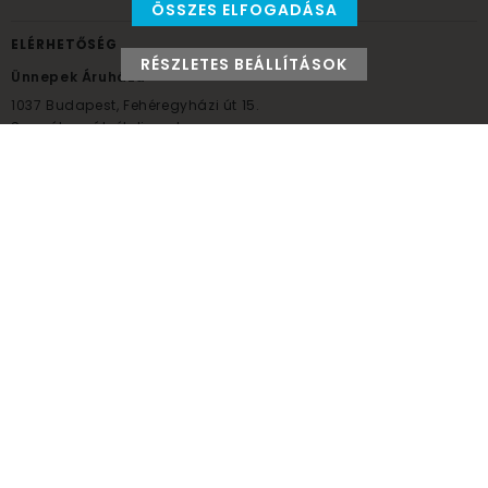
ÖSSZES ELFOGADÁSA
ELÉRHETŐSÉG
RÉSZLETES BEÁLLÍTÁSOK
Ünnepek Áruháza
1037
Budapest,
Fehéregyházi út 15.
Személyes átvételi pont
NYITVATARTÁS
Kedd - Péntek: 10:00 - 18:00
Szombat: 9:00 - 14:00
Hétfő, vasárnap: ZÁRVA
+36 30 984 6955
unnepekaruhaza@bwh.hu
UnnepekAruhaza
Ünnepek Áruháza © a partikellék specialista