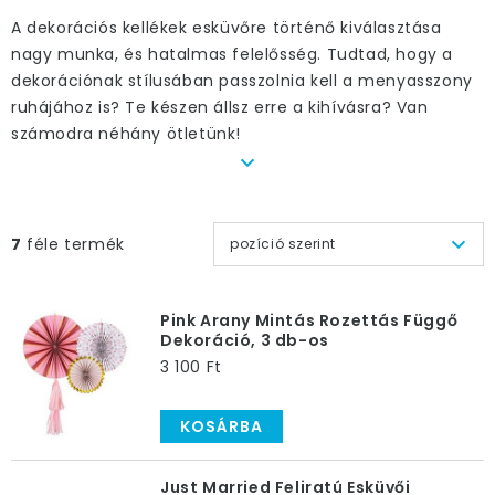
A dekorációs kellékek esküvőre történő kiválasztása
nagy munka, és hatalmas felelősség. Tudtad, hogy a
dekorációnak stílusában passzolnia kell a menyasszony
ruhájához is? Te készen állsz erre a kihívásra? Van
számodra néhány ötletünk!
Dekorációk esküvőre
Akár templomi vagy szabadtéri szertartást
7
féle termék
pozíció szerint
szeretnétek
, a dekorációk már itt is nagy szerepet
játszanak. Az esküvő volumenétől függően szerezzetek
be kisebb-nagyobb díszeket a padsorok széleire vagy a
Pink Arany Mintás Rozettás Függő
vendégek székeire, legalább azon a folyosón, ahol a
Dekoráció, 3 db-os
menyasszony fog bevonulni.
A virágcsokrok, a fehér
3 100 Ft
szalagok és tüll, valamint a gyöngyök a legjobb
dekorációk esküvőre.
KOSÁRBA
A szertartás után
Just Married Feliratú Esküvői
Az esküvő nem ér véget a szertartással, sőt! Utána