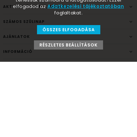
elfogadod az
Adatkezelési tájékoztatóban
AKTUÁLIS ÜNNEPEK, ALKALMAK
foglaltakat.
SZÁMOS SZÜLINAP
ÖSSZES ELFOGADÁSA
AJÁNLATOK
RÉSZLETES BEÁLLÍTÁSOK
INFORMÁCIÓ
ELÉRHETŐSÉG
Ünnepek Áruháza
1037
Budapest,
Fehéregyházi út 15.
Személyes átvételi pont
NYITVATARTÁS
Kedd - Péntek: 10:00 - 18:00
Szombat: 9:00 - 14:00
Hétfő, vasárnap: ZÁRVA
+36 30 984 6955