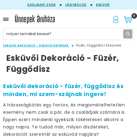
SZÜLINAPI ZSÚR
LÁNYBÚCSÚ
ESKÜVŐ
0
Esküvői dekoráció - esküvői kellékek
Füzér, Függődísz Esküvőre
Esküvői Dekoráció - Füzér,
Függődísz
Esküvői dekoráció - füzér, függődísz és
minden, mi szem-szájnak ingere!
A házasságkötés egy fontos, és megismételhetetlen
esemény nem csak a pár, de a családjaik számára is.
Éppen ezért mindenki igyekszik tökéleteset alkotni a
nagy napra. Te tudod már, milyen díszleteket,
dekorációt szeretnél az esküvőd napjára?