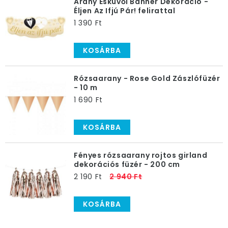
kiválasztásában, a helyszín díszítésében!
Arany Esküvői Banner Dekoráció -
Éljen Az Ifjú Pár! felirattal
1 390 Ft
KOSÁRBA
Rózsaarany - Rose Gold Zászlófüzér
- 10 m
1 690 Ft
KOSÁRBA
Fényes rózsaarany rojtos girland
dekorációs füzér - 200 cm
2 190 Ft
2 940 Ft
KOSÁRBA