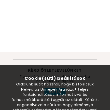
KÉRD ÖTLETLEVELÜNKET
Tippek, különlegességek, aktuális trendek a
Cookie(süti) beállítások
partykellékek világából
Oldalunk sütit használ, hogy biztosítsuk
Neked az Ünnepek Áruháza® teljes
KÉREM
funkcionalitását, informatívvá és
felhasználóbaráttá tegyük az oldalt. Kérünk,
engedélyezd a sütiket, hogy élménnyé
tehessük számodra a látogatásodat! Ezzel