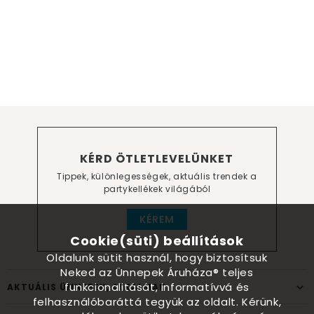
KÉRD ÖTLETLEVELÜNKET
Tippek, különlegességek, aktuális trendek a
partykellékek világából
KÉREM
Cookie(süti) beállítások
Oldalunk sütit használ, hogy biztosítsuk
Neked az Ünnepek Áruháza® teljes
funkcionalitását, informatívvá és
AKTUÁLIS ÜNNEPEK, ALKALMAK
felhasználóbaráttá tegyük az oldalt. Kérünk,