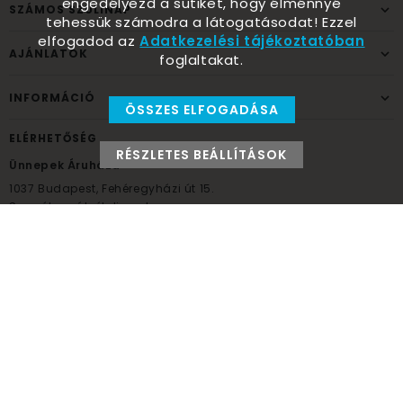
engedélyezd a sütiket, hogy élménnyé
SZÁMOS SZÜLINAP
tehessük számodra a látogatásodat! Ezzel
elfogadod az
Adatkezelési tájékoztatóban
AJÁNLATOK
foglaltakat.
INFORMÁCIÓ
ÖSSZES ELFOGADÁSA
ELÉRHETŐSÉG
RÉSZLETES BEÁLLÍTÁSOK
Ünnepek Áruháza
1037
Budapest,
Fehéregyházi út 15.
Személyes átvételi pont
NYITVATARTÁS
Kedd - Péntek: 10:00 - 18:00
Szombat: 9:00 - 14:00
Hétfő, vasárnap: ZÁRVA
+36 30 984 6955
unnepekaruhaza@bwh.hu
UnnepekAruhaza