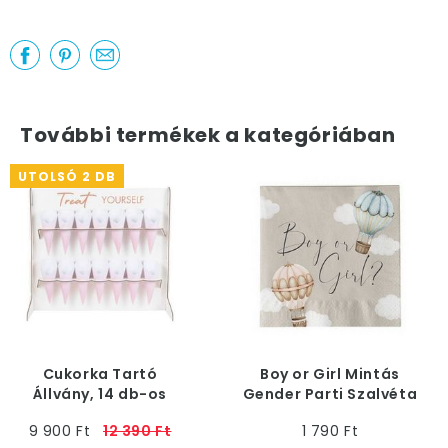
További termékek a kategóriában
UTOLSÓ 2 DB
Cukorka Tartó
Boy or Girl Mintás
Állvány, 14 db-os
Gender Parti Szalvéta
- 33 cm x 33 cm, 20
9 900 Ft
12 390 Ft
1 790 Ft
db-os