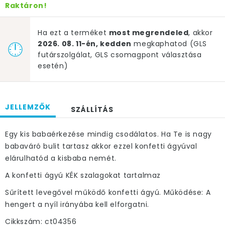
Raktáron!
Ha ezt a terméket
most megrendeled
, akkor
2026. 08. 11-én, kedden
megkaphatod (GLS
futárszolgálat, GLS csomagpont választása
esetén)
JELLEMZŐK
SZÁLLÍTÁS
Egy kis babaérkezése mindig csodálatos. Ha Te is nagy
babaváró bulit tartasz akkor ezzel konfetti ágyúval
elárulhatód a kisbaba nemét.
A konfetti ágyú KÉK szalagokat tartalmaz
Sűrített levegővel működő konfetti ágyú. Működése: A
hengert a nyíl irányába kell elforgatni.
Cikkszám: ct04356