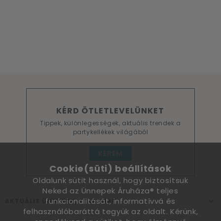
KÉRD ÖTLETLEVELÜNKET
Tippek, különlegességek, aktuális trendek a
partykellékek világából
KÉREM
Cookie(süti) beállítások
Oldalunk sütit használ, hogy biztosítsuk
Neked az Ünnepek Áruháza® teljes
funkcionalitását, informatívvá és
AKTUÁLIS ÜNNEPEK, ALKALMAK
felhasználóbaráttá tegyük az oldalt. Kérünk,