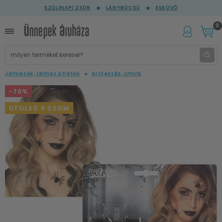
SZÜLINAPI ZSÚR
LÁNYBÚCSÚ
ESKÜVŐ
0
Jelmezek, jelmez ötletek
Arcfestés, smink
-70%
UTOLSÓ 8 CSOM