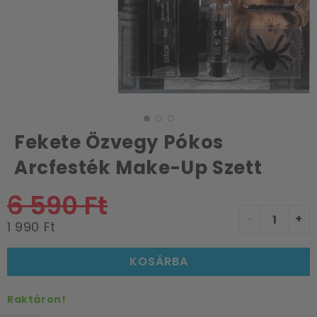
Fekete Özvegy Pókos
Arcfesték Make-Up Szett
6 590 Ft
-
+
1 990 Ft
KOSÁRBA
Raktáron!