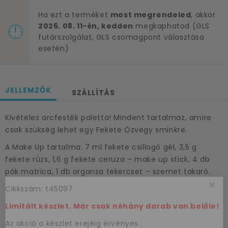
Ha ezt a terméket
most megrendeled
, akkor
2026. 08. 11-én, kedden
megkaphatod (GLS
futárszolgálat, GLS csomagpont választása
esetén)
JELLEMZŐK
SZÁLLÍTÁS
Kivételes arcfesték paletta! Mindent tartalmaz, amire
csak szükség lehet egy Fekete Özvegy sminkre.
A Make Up tartalma: 7 ml fekete csillogó gél, 3,5 g
fekete rúzs, 1,6 g fekete ceruza – make up stick, 4 db
pók matrica, 1 db organza tekercset – szemet takaró.
×
Cikkszám: t45097
Limitált készlet. Már csak néhány darab van belőle!
Az akció a készlet erejéig érvényes.