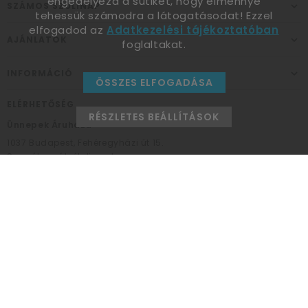
engedélyezd a sütiket, hogy élménnyé
SZÁMOS SZÜLINAP
tehessük számodra a látogatásodat! Ezzel
elfogadod az
Adatkezelési tájékoztatóban
AJÁNLATOK
foglaltakat.
INFORMÁCIÓ
ÖSSZES ELFOGADÁSA
ELÉRHETŐSÉG
RÉSZLETES BEÁLLÍTÁSOK
Ünnepek Áruháza
1037
Budapest,
Fehéregyházi út 15.
Személyes átvételi pont
NYITVATARTÁS
Kedd - Péntek: 10:00 - 18:00
Szombat: 9:00 - 14:00
Hétfő, vasárnap: ZÁRVA
+36 30 984 6955
unnepekaruhaza@bwh.hu
UnnepekAruhaza