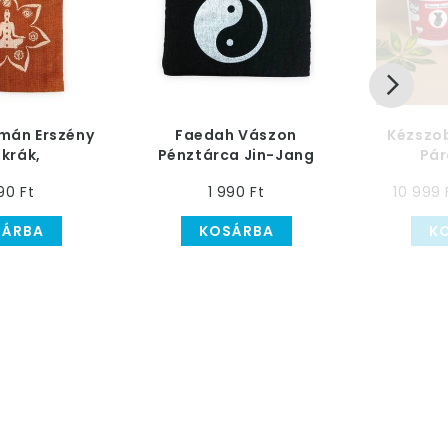
zmán Erszény
Faedah Vászon
Kézszob
krák,
Pénztárca Jin-Jang
Pár
cssárga
Mintával, Fekete
90 Ft
1 990 Ft
10 999 
SÁRBA
KOSÁRBA
K