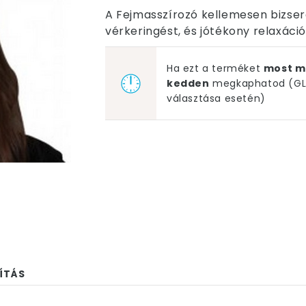
A Fejmasszírozó kellemesen bizserg
vérkeringést, és jótékony relaxáci
Ha ezt a terméket
most m
kedden
megkaphatod (GLS
választása esetén)
ÍTÁS