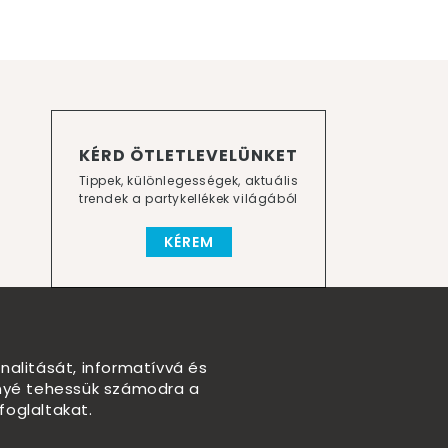
KÉRD ÖTLETLEVELÜNKET
Tippek, különlegességek, aktuális
trendek a partykellékek világából
KÉREM
nalitását, informatívvá és
nnyé tehessük számodra a
foglaltakat.