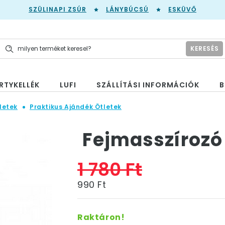
SZÜLINAPI ZSÚR
LÁNYBÚCSÚ
ESKÜVŐ
KERESÉS
RTYKELLÉK
LUFI
SZÁLLÍTÁSI INFORMÁCIÓK
B
letek
Praktikus Ajándék Ötletek
Fejmasszírozó
1 780 Ft
990 Ft
Raktáron!