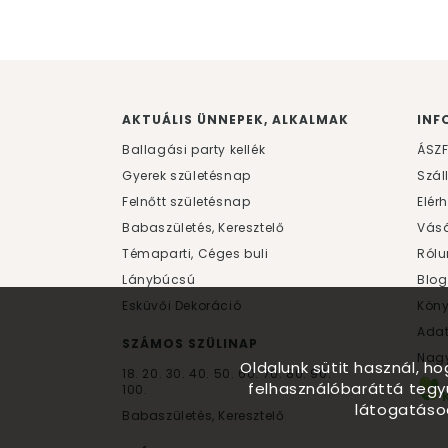
AKTUÁLIS ÜNNEPEK, ALKALMAK
INF
Ballagási party kellék
ÁSZ
Gyerek születésnap
Szál
Felnőtt születésnap
Elér
Babaszületés, Keresztelő
Vásá
Témaparti, Céges buli
Rólu
Lánybúcsú
Blog
Esküvői Dekoráció
Kön
Ada
SZÁMOS SZÜLINAP
Nagy
Oldalunk sütit használ, h
18.
20.
30.
40.
50.
60.
70.
80.
90.
felhasználóbaráttá tegy
100.
látogatáso
Babaszületés, Keresztelő