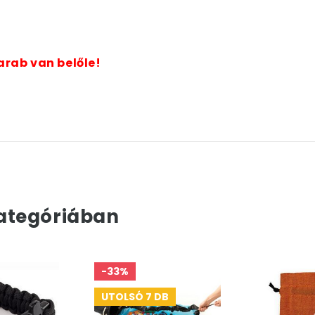
arab van belőle!
ategóriában
-33%
UTOLSÓ 7 DB