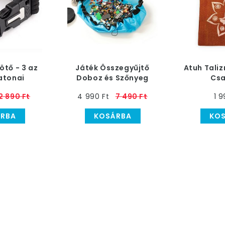
ötő - 3 az
Játék Összegyűjtő
Atuh Tali
atonai
Doboz és Szőnyeg
Csa
 fekete
Naran
2 890 Ft
4 990 Ft
7 490 Ft
1 9
RBA
KOSÁRBA
KO