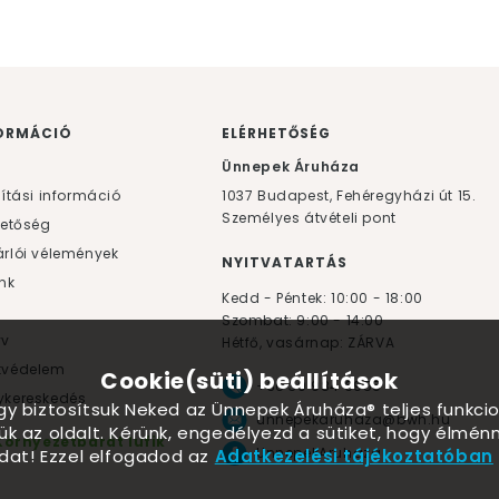
ORMÁCIÓ
ELÉRHETŐSÉG
F
Ünnepek Áruháza
lítási információ
1037
Budapest,
Fehéregyházi út 15.
Személyes átvételi pont
hetőség
rlói vélemények
NYITVATARTÁS
nk
Kedd - Péntek: 10:00 - 18:00
Szombat: 9:00 - 14:00
yv
Hétfő, vasárnap: ZÁRVA
tvédelem
Cookie(süti) beállítások
+36 30 984 6955
kereskedés
ogy biztosítsuk Neked az Ünnepek Áruháza® teljes funkcio
unnepekaruhaza@bwh.hu
ük az oldalt. Kérünk, engedélyezd a sütiket, hogy élmé
Környezetbarát lufik
UnnepekAruhaza
dat! Ezzel elfogadod az
Adatkezelési tájékoztatóban