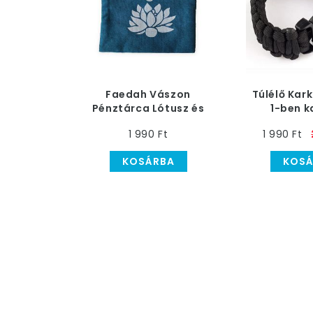
Faedah Vászon
Túlélő Kark
Pénztárca Lótusz és
1-ben k
Om Jel Mintával,
karkötő,
1 990 Ft
1 990 Ft
Türkiz
KOSÁRBA
KOSÁ