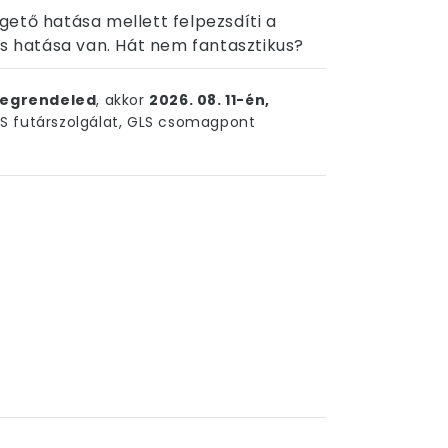
ető hatása mellett felpezsdíti a
ós hatása van. Hát nem fantasztikus?
egrendeled
, akkor
2026. 08. 11-én,
 futárszolgálat, GLS csomagpont