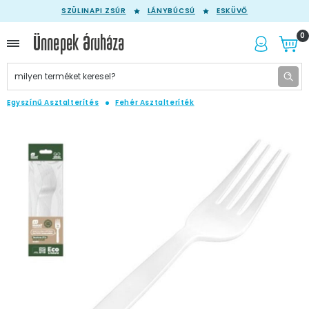
SZÜLINAPI ZSÚR
LÁNYBÚCSÚ
ESKÜVŐ
0
Egyszínű Asztalterítés
Fehér Asztalteríték