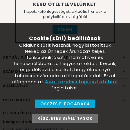
KÉRD ÖTLETLEVELÜNKET
Tippek, különlegességek, aktuális trendek a
partykellékek világából
KÉREM
Cookie(süti) beállítások
Oldalunk sütit használ, hogy biztosítsuk
Neked az Ünnepek Áruháza® teljes
funkcionalitását, informatívvá és
AKTUÁLIS ÜNNEPEK, ALKALMAK
felhasználóbaráttá tegyük az oldalt. Kérünk,
engedélyezd a sütiket, hogy élménnyé
SZÁMOS SZÜLINAP
tehessük számodra a látogatásodat! Ezzel
elfogadod az
Adatkezelési tájékoztatóban
AJÁNLATOK
foglaltakat.
INFORMÁCIÓ
ÖSSZES ELFOGADÁSA
ELÉRHETŐSÉG
RÉSZLETES BEÁLLÍTÁSOK
Ünnepek Áruháza
1037
Budapest,
Fehéregyházi út 15.