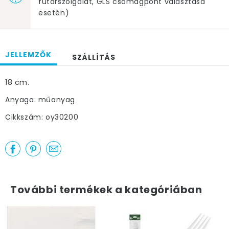
futárszolgálat, GLS csomagpont választása
esetén)
JELLEMZŐK
SZÁLLÍTÁS
18 cm.
Anyaga: műanyag
Cikkszám: oy30200
További termékek a kategóriában