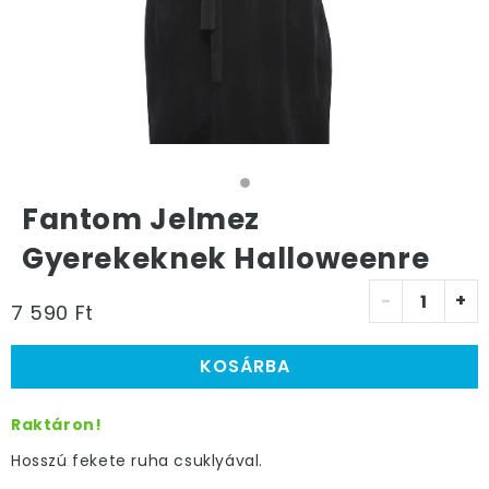
Fantom Jelmez
Gyerekeknek Halloweenre
-
+
7 590 Ft
KOSÁRBA
Raktáron!
Hosszú fekete ruha csuklyával.