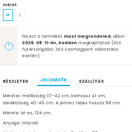
méret
M
L
Ha ezt a terméket
most megrendeled
, akkor
2026. 08. 11-én, kedden
megkaphatod (GLS
futárszolgálat, GLS csomagpont választása
esetén)
JELLEMZŐK
RÉSZLETEK
SZÁLLÍTÁS
Méretei: mellbőség 37-42 cm, karhossz 41 cm,
derékbőség 40-45 cm. A jelmez teljes hossza 98 cm.
Mérete: M-es, 134 cm.
Anyaga: műszál.