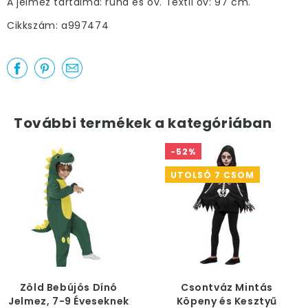
A jelmez tartalma: ruha és öv. Textil öv: 97 cm.
Cikkszám: a997474
További termékek a kategóriában
-52%
UTOLSÓ 7 CSOM
Zöld Bebújós Dínó
Csontváz Mintás
Jelmez, 7-9 Éveseknek
Köpeny és Kesztyű