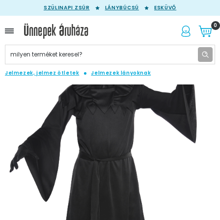
SZÜLINAPI ZSÚR
LÁNYBÚCSÚ
ESKÜVŐ
0
Jelmezek, jelmez ötletek
Jelmezek lányoknak