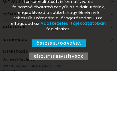
funkcionalitását, informatívvá és
AKTUÁLIS ÜNNEPEK, ALKALMAK
felhasználóbaráttá tegyük az oldalt. Kérünk,
engedélyezd a sütiket, hogy élménnyé
SZÁMOS SZÜLINAP
tehessük számodra a látogatásodat! Ezzel
elfogadod az
Adatkezelési tájékoztatóban
AJÁNLATOK
foglaltakat.
INFORMÁCIÓ
ÖSSZES ELFOGADÁSA
ELÉRHETŐSÉG
RÉSZLETES BEÁLLÍTÁSOK
Ünnepek Áruháza
1037
Budapest,
Fehéregyházi út 15.
Személyes átvételi pont
NYITVATARTÁS
Kedd - Péntek: 10:00 - 18:00
Szombat: 9:00 - 14:00
Hétfő, vasárnap: ZÁRVA
+36 30 984 6955