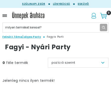
SZÜLINAPI ZSÚR
LÁNYBÚCSÚ
ESKÜVŐ
0
Felnőtt Téma/céges Party
Fagyis Parti
Fagyi - Nyári Party
0
féle termék
pozíció szerint
Jelenleg nincs ilyen termék!