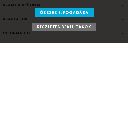
SZÁMOS SZÜLINAP
ÖSSZES ELFOGADÁSA
AJÁNLATOK
RÉSZLETES BEÁLLÍTÁSOK
INFORMÁCIÓ
ELÉRHETŐSÉG
Ünnepek Áruháza
1037
Budapest,
Fehéregyházi út 15.
Személyes átvételi pont
NYITVATARTÁS
Kedd - Péntek: 10:00 - 18:00
Szombat: 9:00 - 14:00
Hétfő, vasárnap: ZÁRVA
+36 30 984 6955
unnepekaruhaza@bwh.hu
UnnepekAruhaza