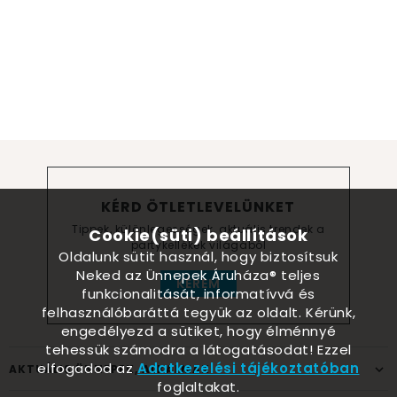
KÉRD ÖTLETLEVELÜNKET
Tippek, különlegességek, aktuális trendek a
Cookie(süti) beállítások
partykellékek világából
Oldalunk sütit használ, hogy biztosítsuk
Neked az Ünnepek Áruháza® teljes
KÉREM
funkcionalitását, informatívvá és
felhasználóbaráttá tegyük az oldalt. Kérünk,
engedélyezd a sütiket, hogy élménnyé
tehessük számodra a látogatásodat! Ezzel
elfogadod az
Adatkezelési tájékoztatóban
AKTUÁLIS ÜNNEPEK, ALKALMAK
foglaltakat.