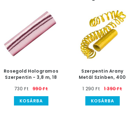
Rosegold Hologramos
Szerpentin Arany
Szerpentin - 3,8 m, 18
Metál Színben, 400
db-os
cm-es
730 Ft
990 Ft
1 290 Ft
1 390 Ft
KOSÁRBA
KOSÁRBA