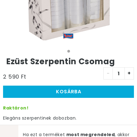
Ezüst Szerpentin Csomag
-
+
2 590 Ft
KOSÁRBA
Raktáron!
Elegáns szerpentinek dobozban.
Ha ezt a terméket
most megrendeled
, akkor