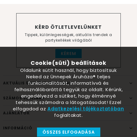
KÉRD ÖTLETLEVELÜNKET
Tippek, különlegességek, aktuális trendek a
partykellékek világából
KÉREM
Cookie(süti) beállítások
Oldalunk sütit használ, hogy biztosítsuk
Neked az Ünnepek Áruháza® teljes
funkcionalitását, informatívvá és
AKTUÁLIS ÜNNEPEK, ALKALMAK
felhasználóbaráttá tegyük az oldalt. Kérünk,
engedélyezd a sütiket, hogy élménnyé
SZÁMOS SZÜLINAP
tehessük számodra a látogatásodat! Ezzel
elfogadod az
Adatkezelési tájékoztatóban
AJÁNLATOK
foglaltakat.
INFORMÁCIÓ
ÖSSZES ELFOGADÁSA