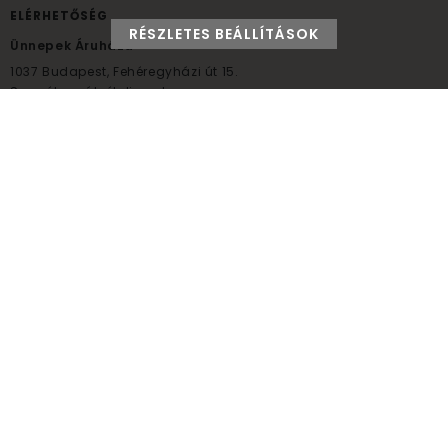
ELÉRHETŐSÉG
RÉSZLETES BEÁLLÍTÁSOK
Ünnepek Áruháza
1037
Budapest,
Fehéregyházi út 15.
Személyes átvételi pont
NYITVATARTÁS
Kedd - Péntek: 10:00 - 18:00
Szombat: 9:00 - 14:00
Hétfő, vasárnap: ZÁRVA
+36 30 984 6955
unnepekaruhaza@bwh.hu
UnnepekAruhaza
Ünnepek Áruháza © a partikellék specialista