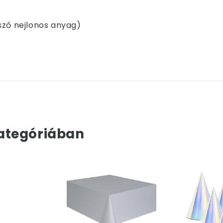
sző nejlonos anyag)
ategóriában