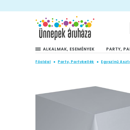
ALKALMAK, ESEMÉNYEK
PARTY, PA
Főoldal
Party, Partykellék
Egyszínű Aszt