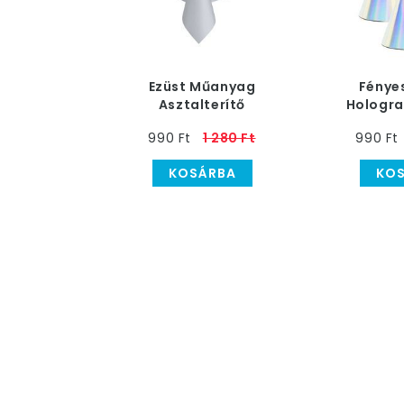
Ezüst Műanyag
Fényes
Asztalterítő
Hologra
Csákó 
990 Ft
1 280 Ft
990 Ft
KOSÁRBA
KO