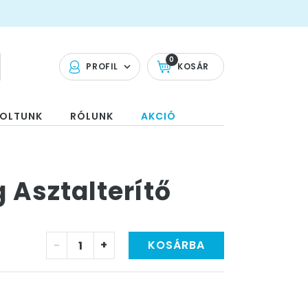
0
PROFIL
KOSÁR
OLTUNK
RÓLUNK
AKCIÓ
 Asztalterítő
-
+
KOSÁRBA