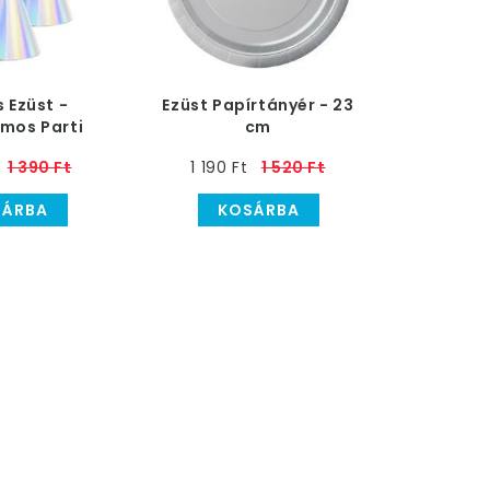
 Ezüst -
Ezüst Papírtányér - 23
mos Parti
cm
- 6 db-os
1 390 Ft
1 190 Ft
1 520 Ft
SÁRBA
KOSÁRBA