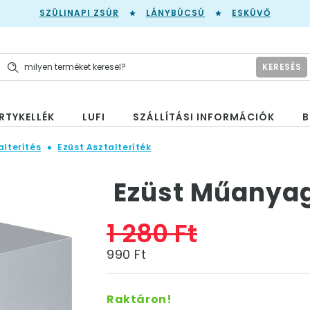
SZÜLINAPI ZSÚR
LÁNYBÚCSÚ
ESKÜVŐ
KERESÉS
RTYKELLÉK
LUFI
SZÁLLÍTÁSI INFORMÁCIÓK
B
alterítés
Ezüst Asztalteríték
Ezüst Műanyag
1 280 Ft
990 Ft
Raktáron!