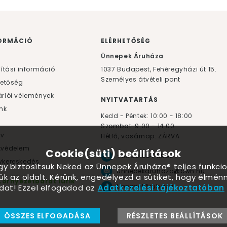
ORMÁCIÓ
ELÉRHETŐSÉG
F
Ünnepek Áruháza
lítási információ
1037
Budapest,
Fehéregyházi út 15.
Személyes átvételi pont
hetőség
rlói vélemények
NYITVATARTÁS
nk
Kedd - Péntek: 10:00 - 18:00
Szombat: 9:00 - 14:00
yv
Hétfő, vasárnap: ZÁRVA
tvédelem
Cookie(süti) beállítások
+36 30 984 6955
kereskedés
ogy biztosítsuk Neked az Ünnepek Áruháza® teljes funkcio
unnepekaruhaza@bwh.hu
ük az oldalt. Kérünk, engedélyezd a sütiket, hogy élmé
Környezetbarát lufik
UnnepekAruhaza
dat! Ezzel elfogadod az
Adatkezelési tájékoztatóban
ÖSSZES ELFOGADÁSA
RÉSZLETES BEÁLLÍTÁSOK