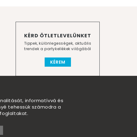
KÉRD ÖTLETLEVELÜNKET
Tippek, különlegességek, aktuális
trendek a partykellékek világából
KÉREM
nalitását, informatívvá és
nnyé tehessük számodra a
foglaltakat.