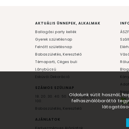
AKTUÁLIS ÜNNEPEK, ALKALMAK
INF
Ballagási party kellék
ÁSZ
Gyerek születésnap
Szál
Felnőtt születésnap
Elér
Babaszületés, Keresztelő
Vásá
Témaparti, Céges buli
Rólu
Lánybúcsú
Blog
Esküvői Dekoráció
Kön
Ada
SZÁMOS SZÜLINAP
Nagy
Oldalunk sütit használ, h
18.
20.
30.
40.
50.
60.
70.
80.
90.
felhasználóbaráttá tegy
100.
látogatáso
Babaszületés, Keresztelő
AJÁNLATOK
Kedvezményes Ajánlatok