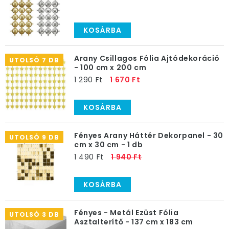
KOSÁRBA
Arany Csillagos Fólia Ajtódekoráció
UTOLSÓ 7 DB
- 100 cm x 200 cm
1 290 Ft
1 670 Ft
KOSÁRBA
Fényes Arany Háttér Dekorpanel - 30
UTOLSÓ 9 DB
cm x 30 cm - 1 db
1 490 Ft
1 940 Ft
KOSÁRBA
Fényes - Metál Ezüst Fólia
UTOLSÓ 3 DB
Asztalterítő - 137 cm x 183 cm