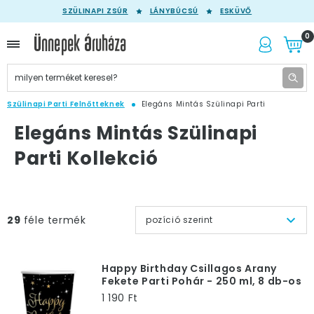
SZÜLINAPI ZSÚR
LÁNYBÚCSÚ
ESKÜVŐ
0
Szülinapi Parti Felnőtteknek
Elegáns Mintás Szülinapi Parti
Elegáns Mintás Szülinapi
Parti Kollekció
29
féle termék
pozíció szerint
Happy Birthday Csillagos Arany
Fekete Parti Pohár - 250 ml, 8 db-os
1 190 Ft