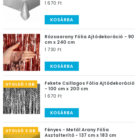
1 670 Ft
KOSÁRBA
Rózsaarany Fólia Ajtódekoráció - 90
cm x 240 cm
1 730 Ft
KOSÁRBA
Fekete Csillagos Fólia Ajtódekoráció
UTOLSÓ 1 DB
- 100 cm x 200 cm
1 670 Ft
KOSÁRBA
Fényes - Metál Arany Fólia
UTOLSÓ 3 DB
Asztalterítő - 137 cm x 183 cm