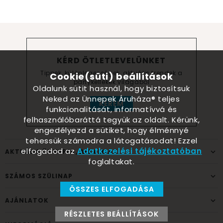
KÉRD ÖTLETLEVELÜNKET
Tippek, különlegességek, aktuális trendek a
Cookie(süti) beállítások
partykellékek világából
Oldalunk sütit használ, hogy biztosítsuk
Neked az Ünnepek Áruháza® teljes
KÉREM
funkcionalitását, informatívvá és
felhasználóbaráttá tegyük az oldalt. Kérünk,
engedélyezd a sütiket, hogy élménnyé
tehessük számodra a látogatásodat! Ezzel
elfogadod az
Adatkezelési tájékoztatóban
AKTUÁLIS ÜNNEPEK, ALKALMAK
foglaltakat.
SZÁMOS SZÜLINAP
ÖSSZES ELFOGADÁSA
AJÁNLATOK
RÉSZLETES BEÁLLÍTÁSOK