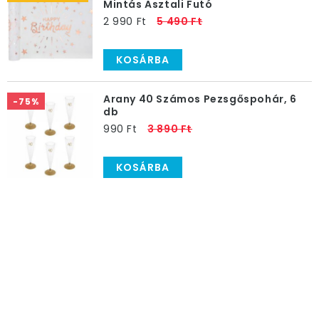
Mintás Asztali Futó
2 990 Ft
5 490 Ft
KOSÁRBA
Arany 40 Számos Pezsgőspohár, 6
-75%
db
990 Ft
3 890 Ft
KOSÁRBA