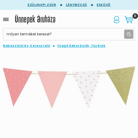
SZÜLINAPI ZSÚR
LÁNYBÚCSÚ
ESKÜVŐ
0
Babaszületés, Keresztelő
Függő dekorációk, füzérek