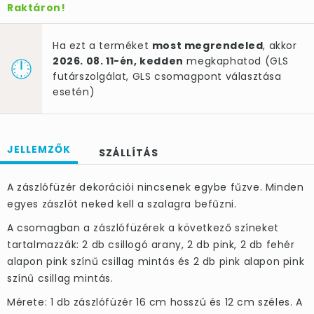
Raktáron!
Ha ezt a terméket
most megrendeled
, akkor
2026. 08. 11-én, kedden
megkaphatod (GLS
futárszolgálat, GLS csomagpont választása
esetén)
JELLEMZŐK
SZÁLLÍTÁS
A zászlófüzér dekorációi nincsenek egybe fűzve. Minden
egyes zászlót neked kell a szalagra befűzni.
A csomagban a zászlófüzérek a következő színeket
tartalmazzák: 2 db csillogó arany, 2 db pink, 2 db fehér
alapon pink színű csillag mintás és 2 db pink alapon pink
színű csillag mintás.
Mérete: 1 db zászlófüzér 16 cm hosszú és 12 cm széles. A