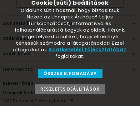
Cookie(süti) beállítások
Oldalunk sütit használ, hogy biztosítsuk
Neked az Ünnepek Áruháza® teljes
funkcionalitását, informatívvá és
AKTUÁLIS ÜNNEPEK, ALKALMAK
felhasználóbaráttá tegyük az oldalt. Kérünk,
engedélyezd a sütiket, hogy élménnyé
SZÁMOS SZÜLINAP
tehessük számodra a látogatásodat! Ezzel
elfogadod az
Adatkezelési tájékoztatóban
AJÁNLATOK
foglaltakat.
INFORMÁCIÓ
ÖSSZES ELFOGADÁSA
ELÉRHETŐSÉG
RÉSZLETES BEÁLLÍTÁSOK
Ünnepek Áruháza
1037
Budapest,
Fehéregyházi út 15.
Személyes átvételi pont
NYITVATARTÁS
Kedd - Péntek: 10:00 - 18:00
Szombat: 9:00 - 14:00