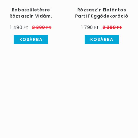
Babaszületésre
Rózsaszín Elefántos
Rózsaszín Vidám,
Parti Függődekoráció
Felhős Dekorációs
1 490 Ft
2 390 Ft
1 790 Ft
2 380 Ft
Füzér - 4 m
KOSÁRBA
KOSÁRBA