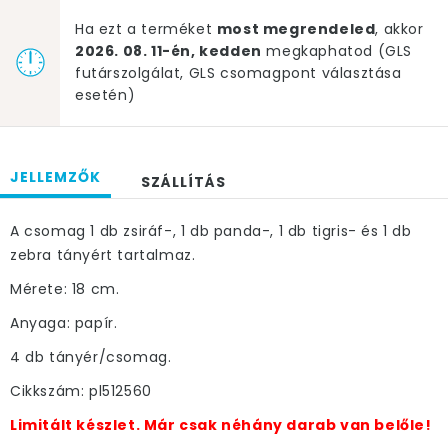
Ha ezt a terméket
most megrendeled
, akkor
2026. 08. 11-én, kedden
megkaphatod (GLS
futárszolgálat, GLS csomagpont választása
esetén)
JELLEMZŐK
SZÁLLÍTÁS
A csomag 1 db zsiráf-, 1 db panda-, 1 db tigris- és 1 db
zebra tányért tartalmaz.
Mérete: 18 cm.
Anyaga: papír.
4 db tányér/csomag.
Cikkszám: pl512560
Limitált készlet. Már csak néhány darab van belőle!