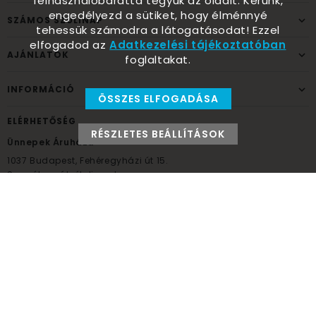
felhasználóbaráttá tegyük az oldalt. Kérünk,
engedélyezd a sütiket, hogy élménnyé
SZÁMOS SZÜLINAP
tehessük számodra a látogatásodat! Ezzel
elfogadod az
Adatkezelési tájékoztatóban
AJÁNLATOK
foglaltakat.
INFORMÁCIÓ
ÖSSZES ELFOGADÁSA
ELÉRHETŐSÉG
RÉSZLETES BEÁLLÍTÁSOK
Ünnepek Áruháza
1037
Budapest,
Fehéregyházi út 15.
Személyes átvételi pont
NYITVATARTÁS
Kedd - Péntek: 10:00 - 18:00
Szombat: 9:00 - 14:00
Hétfő, vasárnap: ZÁRVA
+36 30 984 6955
unnepekaruhaza@bwh.hu