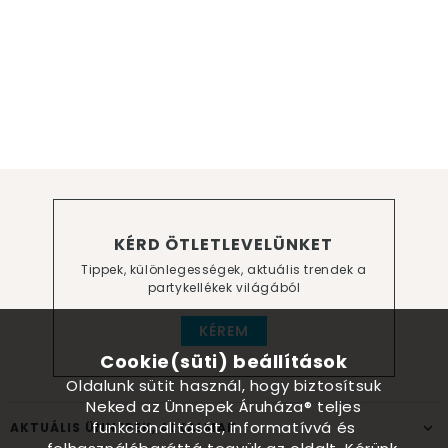
KÉRD ÖTLETLEVELÜNKET
Tippek, különlegességek, aktuális trendek a
partykellékek világából
KÉREM
Cookie(süti) beállítások
Oldalunk sütit használ, hogy biztosítsuk
Neked az Ünnepek Áruháza® teljes
funkcionalitását, informatívvá és
AKTUÁLIS ÜNNEPEK, ALKALMAK