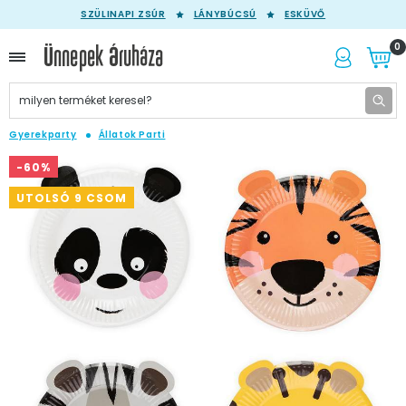
SZÜLINAPI ZSÚR
LÁNYBÚCSÚ
ESKÜVŐ
0
Gyerekparty
Állatok Parti
-60%
UTOLSÓ 9 CSOM