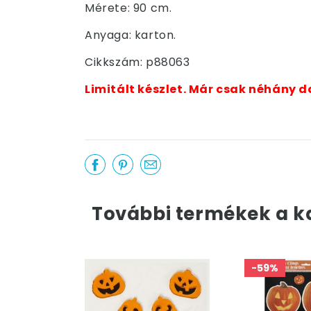
Mérete: 90 cm.
Anyaga: karton.
Cikkszám: p88063
Limitált készlet. Már csak néhány d
További termékek a k
-59%