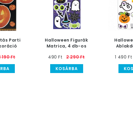
tás Parti
Halloween Figurák
Hallowe
koráció
Matrica, 4 db-os
Ablakd
eenre
1 190 Ft
490 Ft
2 290 Ft
1 490 Ft
RBA
KOSÁRBA
KO