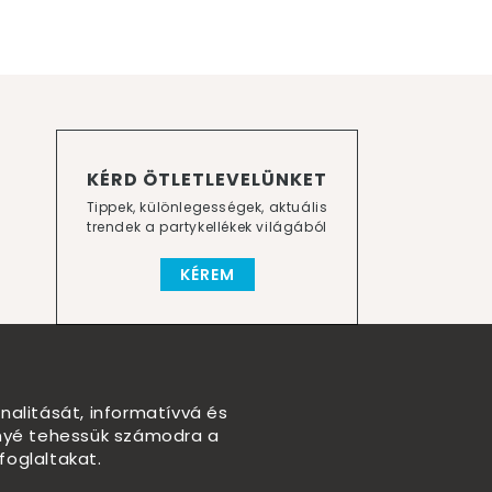
KÉRD ÖTLETLEVELÜNKET
Tippek, különlegességek, aktuális
trendek a partykellékek világából
KÉREM
nalitását, informatívvá és
nnyé tehessük számodra a
foglaltakat.