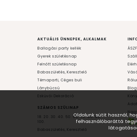
AKTUÁLIS ÜNNEPEK, ALKALMAK
INF
Ballagási party kellék
ÁSZ
Gyerek születésnap
Szál
Felnőtt születésnap
Elér
Babaszületés, Keresztelő
Vásá
Témaparti, Céges buli
Rólu
Lánybúcsú
Blog
Esküvői Dekoráció
Kön
Ada
SZÁMOS SZÜLINAP
Nagy
Oldalunk sütit használ, h
18.
20.
30.
40.
50.
60.
70.
80.
90.
felhasználóbaráttá tegy
100.
látogatáso
Babaszületés, Keresztelő