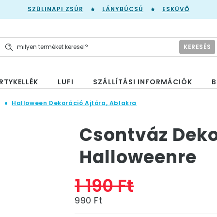
SZÜLINAPI ZSÚR
LÁNYBÚCSÚ
ESKÜVŐ
KERESÉS
RTYKELLÉK
LUFI
SZÁLLÍTÁSI INFORMÁCIÓK
B
n
Halloween Dekoráció Ajtóra, Ablakra
Csontváz Deko
Halloweenre
1 190 Ft
990 Ft