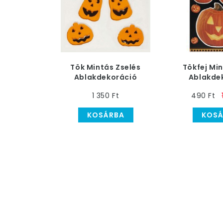
Tök Mintás Zselés
Tökfej Min
Ablakdekoráció
Ablakde
Halloween-re, 6 db-os
Hallow
1 350 Ft
490 Ft
KOSÁRBA
KOSÁ