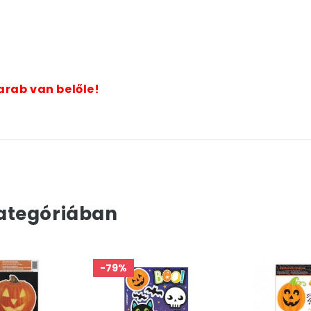
arab van belőle!
ategóriában
-79%