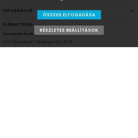
INFORMÁCIÓ
ÖSSZES ELFOGADÁSA
ELÉRHETŐSÉG
RÉSZLETES BEÁLLÍTÁSOK
Ünnepek Áruháza
1037
Budapest,
Fehéregyházi út 15.
Személyes átvételi pont
NYITVATARTÁS
Kedd - Péntek: 10:00 - 18:00
Szombat: 9:00 - 14:00
Hétfő, vasárnap: ZÁRVA
+36 30 984 6955
unnepekaruhaza@bwh.hu
UnnepekAruhaza
Ünnepek Áruháza © a partikellék specialista