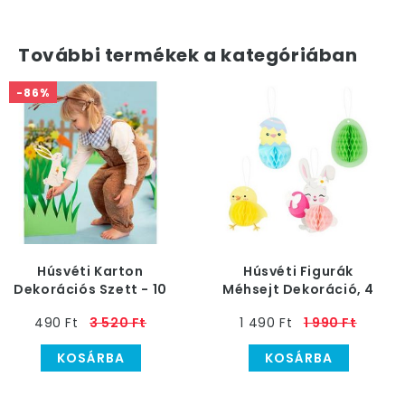
További termékek a kategóriában
-86%
Húsvéti Karton
Húsvéti Figurák
Dekorációs Szett - 10
Méhsejt Dekoráció, 4
db-os
db-os
490 Ft
3 520 Ft
1 490 Ft
1 990 Ft
KOSÁRBA
KOSÁRBA