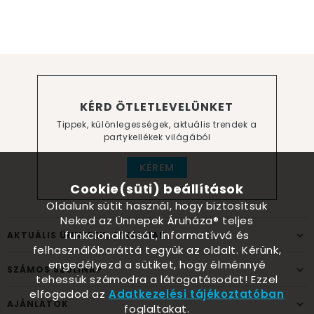
KÉRD ÖTLETLEVELÜNKET
Tippek, különlegességek, aktuális trendek a
partykellékek világából
KÉREM
Cookie(süti) beállítások
Oldalunk sütit használ, hogy biztosítsuk
Neked az Ünnepek Áruháza® teljes
funkcionalitását, informatívvá és
AKTUÁLIS ÜNNEPEK, ALKALMAK
felhasználóbaráttá tegyük az oldalt. Kérünk,
engedélyezd a sütiket, hogy élménnyé
SZÁMOS SZÜLINAP
tehessük számodra a látogatásodat! Ezzel
elfogadod az
Adatkezelési tájékoztatóban
AJÁNLATOK
foglaltakat.