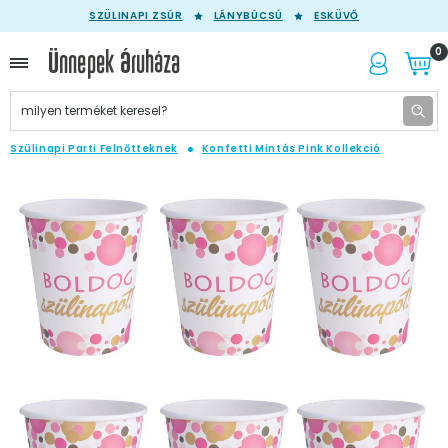
SZÜLINAPI ZSÚR
LÁNYBÚCSÚ
ESKÜVŐ
0
Szülinapi Parti Felnőtteknek
Konfetti Mintás Pink Kollekció