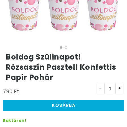
Boldog Szülinapot!
Rózsaszín Pasztell Konfettis
Papír Pohár
-
+
790 Ft
KOSÁRBA
Raktáron!