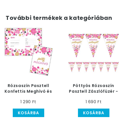
További termékek a kategóriában
Rózsaszín Pasztell
Pöttyös Rózsaszín
Konfettis Meghívó és
Pasztell Zászlófüzér -
Boríték
5 m
1 290 Ft
1 690 Ft
KOSÁRBA
KOSÁRBA