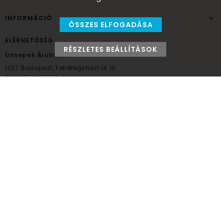
INFORMÁCIÓ
ÖSSZES ELFOGADÁSA
ELÉRHETŐSÉG
RÉSZLETES BEÁLLÍTÁSOK
Ünnepek Áruháza
1037
Budapest,
Fehéregyházi út 15.
Személyes átvételi pont
NYITVATARTÁS
Kedd - Péntek: 10:00 - 18:00
Szombat: 9:00 - 14:00
Hétfő, vasárnap: ZÁRVA
+36 30 984 6955
unnepekaruhaza@bwh.hu
UnnepekAruhaza
Ünnepek Áruháza © a partikellék specialista