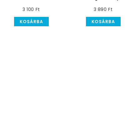
Bizonyítvány
Betűfüzér - 2,4 m
3 100 Ft
3 890 Ft
KOSÁRBA
KOSÁRBA