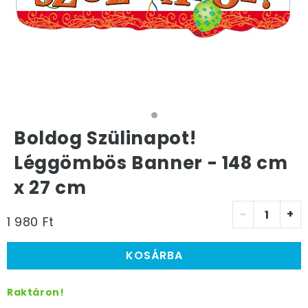
Boldog Szülinapot!
Léggömbös Banner - 148 cm
x 27 cm
-
+
1 980 Ft
KOSÁRBA
Raktáron!