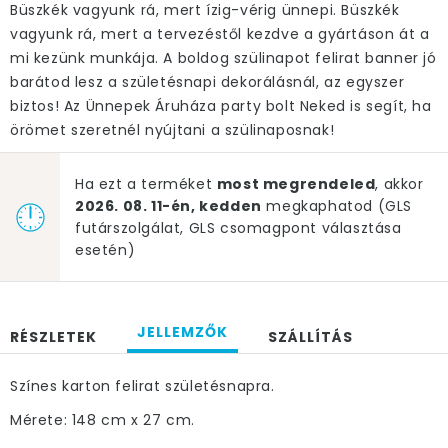
Büszkék vagyunk rá, mert ízig-vérig ünnepi. Büszkék
vagyunk rá, mert a tervezéstől kezdve a gyártáson át a
mi kezünk munkája. A boldog szülinapot felirat banner jó
barátod lesz a születésnapi dekorálásnál, az egyszer
biztos! Az Ünnepek Áruháza party bolt Neked is segít, ha
örömet szeretnél nyújtani a szülinaposnak!
Ha ezt a terméket
most megrendeled
, akkor
2026. 08. 11-én, kedden
megkaphatod (GLS
futárszolgálat, GLS csomagpont választása
esetén)
JELLEMZŐK
RÉSZLETEK
SZÁLLÍTÁS
Színes karton felirat születésnapra.
Mérete: 148 cm x 27 cm.