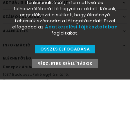
funkcionalitását, informatívvá és
AKTUÁLIS ÜNNEPEK, ALKALMAK
felhasználóbaráttá tegyük az oldalt. Kérünk,
engedélyezd a sütiket, hogy élménnyé
SZÁMOS SZÜLINAP
tehessük számodra a látogatásodat! Ezzel
elfogadod az
Adatkezelési tájékoztatóban
AJÁNLATOK
foglaltakat.
INFORMÁCIÓ
ÖSSZES ELFOGADÁSA
ELÉRHETŐSÉG
RÉSZLETES BEÁLLÍTÁSOK
Ünnepek Áruháza
1037
Budapest,
Fehéregyházi út 15.
Személyes átvételi pont
NYITVATARTÁS
Kedd - Péntek: 10:00 - 18:00
Szombat: 9:00 - 14:00
Hétfő, vasárnap: ZÁRVA
+36 30 984 6955