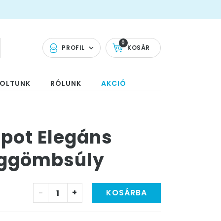
0
PROFIL
KOSÁR
OLTUNK
RÓLUNK
AKCIÓ
apot Elegáns
ggömbsúly
-
+
KOSÁRBA