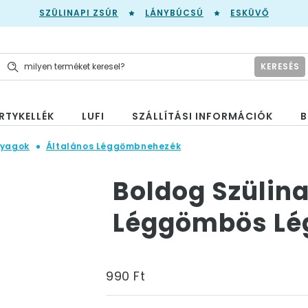
SZÜLINAPI ZSÚR
LÁNYBÚCSÚ
ESKÜVŐ
KERESÉS
RTYKELLÉK
LUFI
SZÁLLÍTÁSI INFORMÁCIÓK
B
nyagok
Általános Léggömbnehezék
Boldog Szülin
Léggömbös Lé
990 Ft