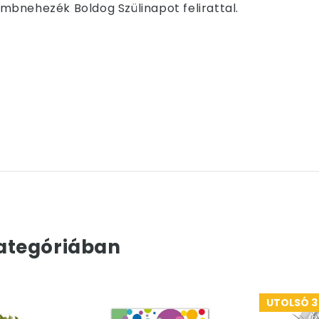
mbnehezék Boldog Szülinapot felirattal.
ategóriában
UTOLSÓ 3