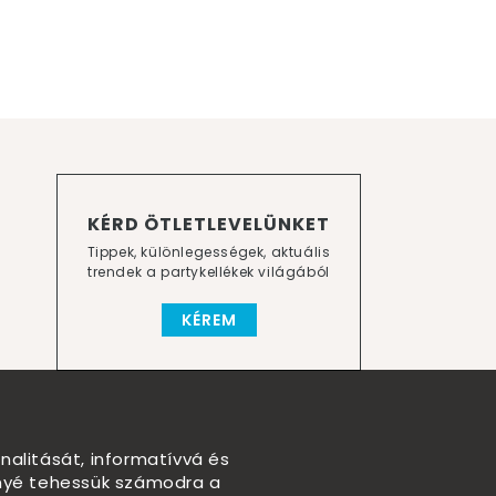
KÉRD ÖTLETLEVELÜNKET
Tippek, különlegességek, aktuális
trendek a partykellékek világából
KÉREM
nalitását, informatívvá és
nnyé tehessük számodra a