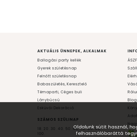
AKTUÁLIS ÜNNEPEK, ALKALMAK
INF
Ballagási party kellék
ÁSZ
Gyerek születésnap
Szál
Felnőtt születésnap
Elér
Babaszületés, Keresztelő
Vásá
Témaparti, Céges buli
Rólu
Lánybúcsú
Blog
Esküvői Dekoráció
Kön
Ada
SZÁMOS SZÜLINAP
Nagy
Oldalunk sütit használ, h
18.
20.
30.
40.
50.
60.
70.
80.
90.
felhasználóbaráttá tegy
100.