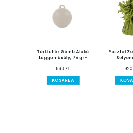
Törtfehér Gömb Alakú
Pasztel Zö
Léggömbsúly, 75 gr-
Selyem
os
Léggömbsú
590 Ft
920
gra
KOSÁRBA
KOSÁ