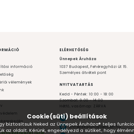
ORMÁCIÓ
ELÉRHETŐSÉG
F
Ünnepek Áruháza
lítási információ
1037
Budapest,
Fehéregyházi út 15.
Személyes átvételi pont
hetőség
rlói vélemények
NYITVATARTÁS
nk
Kedd - Péntek: 10:00 - 18:00
Szombat: 9:00 - 14:00
yv
Hétfő, vasárnap: ZÁRVA
tvédelem
Cookie(süti) beállítások
+36 30 984 6955
kereskedés
ogy biztosítsuk Neked az Ünnepek Áruháza® teljes funkcio
unnepekaruhaza@bwh.hu
ük az oldalt. Kérünk, engedélyezd a sütiket, hogy élmé
Környezetbarát lufik