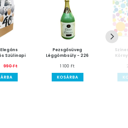
 Elegáns
Pezsgősüveg
Színe
s Szülinapi
Léggömbsúly - 226
Körny
ömbsúly
gramm
Lég
990 Ft
1 100 Ft
SÁRBA
KOSÁRBA
K