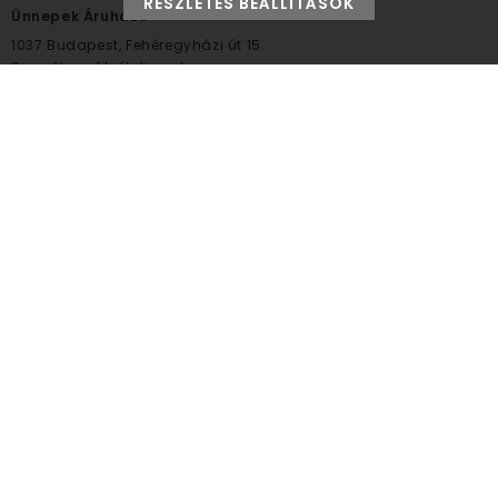
RÉSZLETES BEÁLLÍTÁSOK
Ünnepek Áruháza
1037
Budapest,
Fehéregyházi út 15.
Személyes átvételi pont
NYITVATARTÁS
Kedd - Péntek: 10:00 - 18:00
Szombat: 9:00 - 14:00
Hétfő, vasárnap: ZÁRVA
+36 30 984 6955
unnepekaruhaza@bwh.hu
UnnepekAruhaza
Ünnepek Áruháza © a partikellék specialista