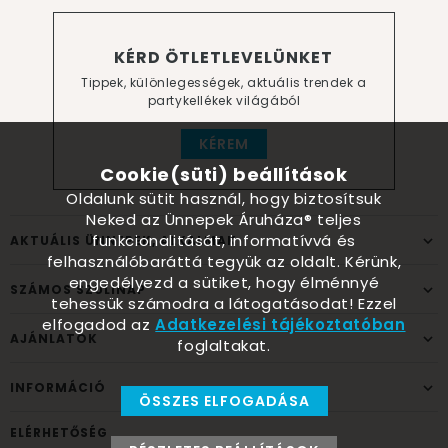
KÉRD ÖTLETLEVELÜNKET
Tippek, különlegességek, aktuális trendek a
partykellékek világából
KÉREM
Cookie(süti) beállítások
Oldalunk sütit használ, hogy biztosítsuk
Neked az Ünnepek Áruháza® teljes
funkcionalitását, informatívvá és
AKTUÁLIS ÜNNEPEK, ALKALMAK
felhasználóbaráttá tegyük az oldalt. Kérünk,
engedélyezd a sütiket, hogy élménnyé
SZÁMOS SZÜLINAP
tehessük számodra a látogatásodat! Ezzel
elfogadod az
Adatkezelési tájékoztatóban
AJÁNLATOK
foglaltakat.
INFORMÁCIÓ
ÖSSZES ELFOGADÁSA
ELÉRHETŐSÉG