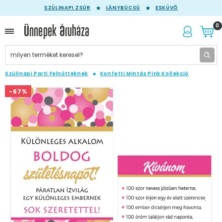
SZÜLINAPI ZSÚR
LÁNYBÚCSÚ
ESKÜVŐ
0
Szülinapi Parti Felnőtteknek
Konfetti Mintás Pink Kollekció
-67%