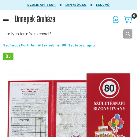
SZÜLINAPI ZSÚR
LÁNYBÚCSÚ
ESKÜVŐ
0
Szülinapi Parti Felnőtteknek
80. Születésnapra
ÚJ