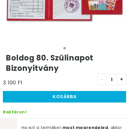
Boldog 80. Szülinapot
Bizonyítvány
-
+
3 100 Ft
KOSÁRBA
Raktáron!
Ha ezt a terméket
most megrendeled
, akkor