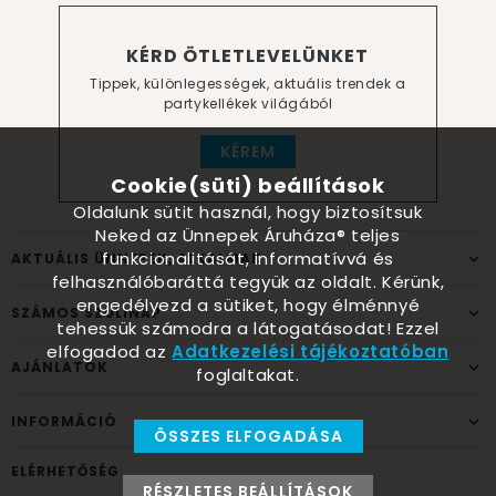
KÉRD ÖTLETLEVELÜNKET
Tippek, különlegességek, aktuális trendek a
partykellékek világából
KÉREM
Cookie(süti) beállítások
Oldalunk sütit használ, hogy biztosítsuk
Neked az Ünnepek Áruháza® teljes
funkcionalitását, informatívvá és
AKTUÁLIS ÜNNEPEK, ALKALMAK
felhasználóbaráttá tegyük az oldalt. Kérünk,
engedélyezd a sütiket, hogy élménnyé
SZÁMOS SZÜLINAP
tehessük számodra a látogatásodat! Ezzel
elfogadod az
Adatkezelési tájékoztatóban
AJÁNLATOK
foglaltakat.
INFORMÁCIÓ
ÖSSZES ELFOGADÁSA
ELÉRHETŐSÉG
RÉSZLETES BEÁLLÍTÁSOK