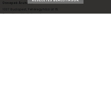
RÉSZLETES BEÁLLÍTÁSOK
Ünnepek Áruháza
1037
Budapest,
Fehéregyházi út 15.
Személyes átvételi pont
NYITVATARTÁS
Kedd - Péntek: 10:00 - 18:00
Szombat: 9:00 - 14:00
Hétfő, vasárnap: ZÁRVA
+36 30 984 6955
unnepekaruhaza@bwh.hu
UnnepekAruhaza
Ünnepek Áruháza © a partikellék specialista