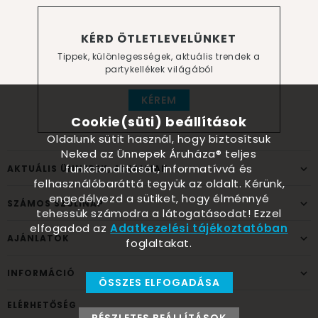
KÉRD ÖTLETLEVELÜNKET
Tippek, különlegességek, aktuális trendek a
partykellékek világából
KÉREM
Cookie(süti) beállítások
Oldalunk sütit használ, hogy biztosítsuk
Neked az Ünnepek Áruháza® teljes
funkcionalitását, informatívvá és
AKTUÁLIS ÜNNEPEK, ALKALMAK
felhasználóbaráttá tegyük az oldalt. Kérünk,
engedélyezd a sütiket, hogy élménnyé
SZÁMOS SZÜLINAP
tehessük számodra a látogatásodat! Ezzel
elfogadod az
Adatkezelési tájékoztatóban
AJÁNLATOK
foglaltakat.
INFORMÁCIÓ
ÖSSZES ELFOGADÁSA
ELÉRHETŐSÉG