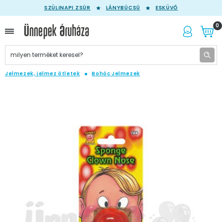
SZÜLINAPI ZSÚR
LÁNYBÚCSÚ
ESKÜVŐ
0
Jelmezek, jelmez ötletek
Bohóc Jelmezek