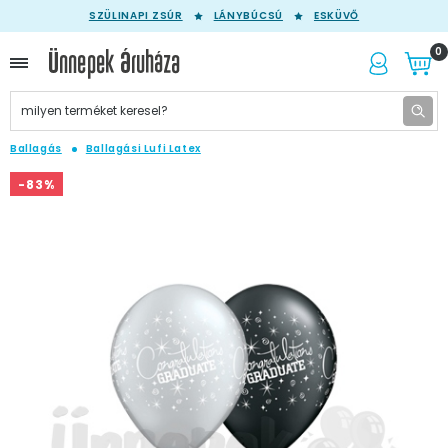
SZÜLINAPI ZSÚR
LÁNYBÚCSÚ
ESKÜVŐ
0
Ballagás
Ballagási Lufi Latex
-83%