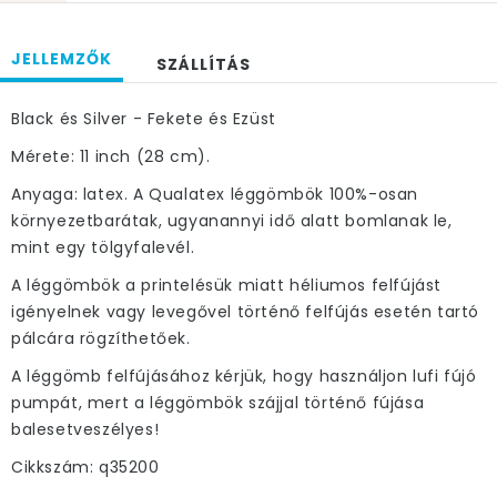
JELLEMZŐK
SZÁLLÍTÁS
Black és Silver - Fekete és Ezüst
Mérete: 11 inch (28 cm).
Anyaga: latex. A Qualatex léggömbök 100%-osan
környezetbarátak, ugyanannyi idő alatt bomlanak le,
mint egy tölgyfalevél.
A léggömbök a printelésük miatt héliumos felfújást
igényelnek vagy levegővel történő felfújás esetén tartó
pálcára rögzíthetőek.
A léggömb felfújásához kérjük, hogy használjon lufi fújó
pumpát, mert a léggömbök szájjal történő fújása
balesetveszélyes!
Cikkszám: q35200