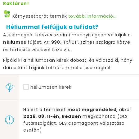
Raktáron!
Környezetbarát termék
további információ...
Héliummal felfújjuk a lufidat?
A csomagból tetszés szerinti mennyiségben vállaljuk a
héliumos
fújást. Ár: 990.-Ft/lufi, színes szalagra kötve
és tartósító zselével kezelve.
Pipáld ki a héliumosan kérek dobozt, és válaszd ki, hány
darab lufit fújjunk fel héliummal a csomagból.
héliumosan kérek
Ha ezt a terméket
most megrendeled
, akkor
2026. 08. 11-én, kedden
megkaphatod (GLS
futárszolgálat, GLS csomagpont választása
esetén)