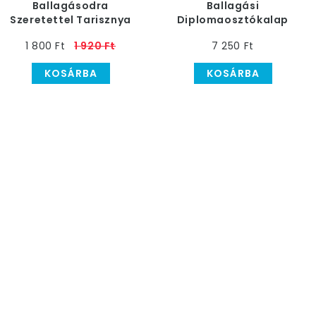
Ballagásodra
Ballagási
Szeretettel Tarisznya
Diplomaosztókalap
Mintás Lufi, 6 db
Mintás Lufi, 25 db
1 800 Ft
1 920 Ft
7 250 Ft
KOSÁRBA
KOSÁRBA