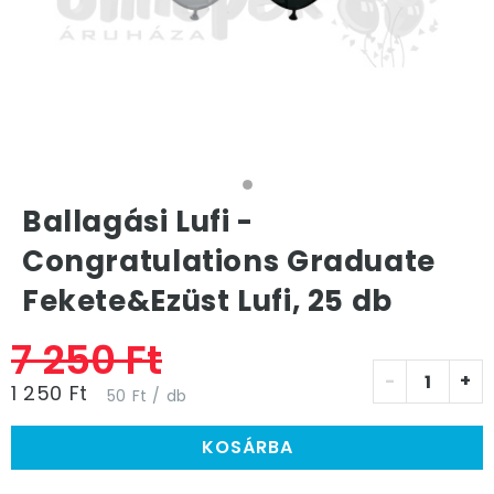
Ballagási Lufi -
Congratulations Graduate
Fekete&Ezüst Lufi, 25 db
7 250 Ft
-
+
1 250 Ft
50 Ft / db
KOSÁRBA