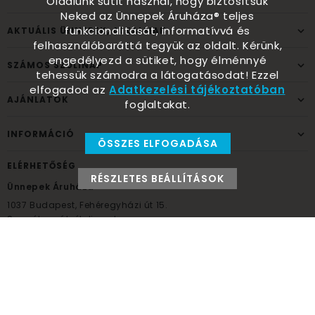
Oldalunk sütit használ, hogy biztosítsuk
Neked az Ünnepek Áruháza® teljes
funkcionalitását, informatívvá és
AKTUÁLIS ÜNNEPEK, ALKALMAK
felhasználóbaráttá tegyük az oldalt. Kérünk,
engedélyezd a sütiket, hogy élménnyé
SZÁMOS SZÜLINAP
tehessük számodra a látogatásodat! Ezzel
elfogadod az
Adatkezelési tájékoztatóban
AJÁNLATOK
foglaltakat.
INFORMÁCIÓ
ÖSSZES ELFOGADÁSA
ELÉRHETŐSÉG
RÉSZLETES BEÁLLÍTÁSOK
Ünnepek Áruháza
1037
Budapest,
Fehéregyházi út 15.
Személyes átvételi pont
NYITVATARTÁS
Kedd - Péntek: 10:00 - 18:00
Szombat: 9:00 - 14:00
Hétfő, vasárnap: ZÁRVA