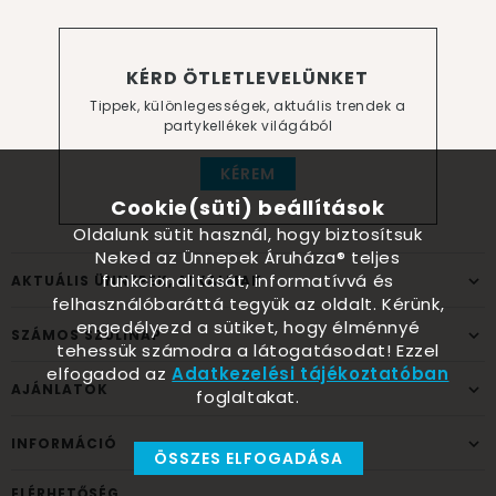
KÉRD ÖTLETLEVELÜNKET
Tippek, különlegességek, aktuális trendek a
partykellékek világából
KÉREM
Cookie(süti) beállítások
Oldalunk sütit használ, hogy biztosítsuk
Neked az Ünnepek Áruháza® teljes
funkcionalitását, informatívvá és
AKTUÁLIS ÜNNEPEK, ALKALMAK
felhasználóbaráttá tegyük az oldalt. Kérünk,
engedélyezd a sütiket, hogy élménnyé
SZÁMOS SZÜLINAP
tehessük számodra a látogatásodat! Ezzel
elfogadod az
Adatkezelési tájékoztatóban
AJÁNLATOK
foglaltakat.
INFORMÁCIÓ
ÖSSZES ELFOGADÁSA
ELÉRHETŐSÉG