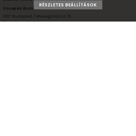
RÉSZLETES BEÁLLÍTÁSOK
Ünnepek Áruháza
1037
Budapest,
Fehéregyházi út 15.
Személyes átvételi pont
NYITVATARTÁS
Kedd - Péntek: 10:00 - 18:00
Szombat: 9:00 - 14:00
Hétfő, vasárnap: ZÁRVA
+36 30 984 6955
unnepekaruhaza@bwh.hu
UnnepekAruhaza
Ünnepek Áruháza © a partikellék specialista