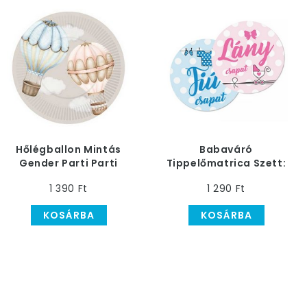
Hőlégballon Mintás
Babaváró
Gender Parti Parti
Tippelőmatrica Szett:
Tányér - 18 cm-es, 8
Lány - Fiú Csapat
1 390 Ft
1 290 Ft
db-os
KOSÁRBA
KOSÁRBA