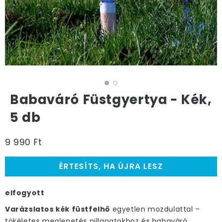
Babaváró Füstgyertya - Kék,
5 db
9 990 Ft
ÉRTESÍTS, HA ÚJRA LESZ
elfogyott
Varázslatos kék füstfelhő
egyetlen mozdulattal –
tökéletes meglepetés pillanatokhoz és babaváró