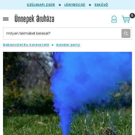
SZÜLINAPI ZSÚR
LÁNYBÚCSÚ
ESKÜVŐ
0
Babaszületés, Keresztelő
Gender party