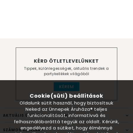
KÉRD ÖTLETLEVELÜNKET
Tippek, különlegességek, aktuális trendek a
partykellékek világából
KÉREM
Cookie(süti) beállítások
Oldalunk sütit használ, hogy biztosítsuk
Neked az Ünnepek Áruháza® teljes
funkcionalitását, informatívvá és
AKTUÁLIS ÜNNEPEK, ALKALMAK
felhasználóbaráttá tegyük az oldalt. Kérünk,
engedélyezd a sütiket, hogy élménnyé
SZÁMOS SZÜLINAP