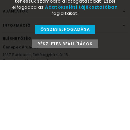
tehessük számodra a látogatásodat! Ezzel
elfogadod az
Adatkezelési tájékoztatóban
AJÁNLATOK
foglaltakat.
INFORMÁCIÓ
ÖSSZES ELFOGADÁSA
ELÉRHETŐSÉG
RÉSZLETES BEÁLLÍTÁSOK
Ünnepek Áruháza
1037
Budapest,
Fehéregyházi út 15.
Személyes átvételi pont
NYITVATARTÁS
Kedd - Péntek: 10:00 - 18:00
Szombat: 9:00 - 14:00
Hétfő, vasárnap: ZÁRVA
+36 30 984 6955
unnepekaruhaza@bwh.hu
UnnepekAruhaza