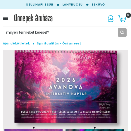
SZÜLINAPI ZSÚR
LÁNYBÚCSÚ
ESKÜVŐ
0
Ajándékötletek
Spiritualitás - Önismeret