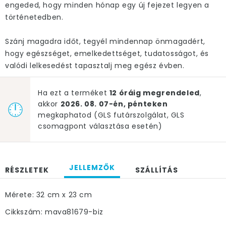
engeded, hogy minden hónap egy új fejezet legyen a
történetedben.
Szánj magadra időt, tegyél mindennap önmagadért,
hogy egészséget, emelkedettséget, tudatosságot, és
valódi lelkesedést tapasztalj meg egész évben.
Ha ezt a terméket
12 óráig megrendeled
,
akkor
2026. 08. 07-én, pénteken
megkaphatod (GLS futárszolgálat, GLS
csomagpont választása esetén)
JELLEMZŐK
RÉSZLETEK
SZÁLLÍTÁS
Mérete: 32 cm x 23 cm
Cikkszám: mava81679-biz