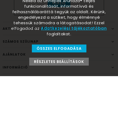
Neked az Ünnepek Áruháza® teljes
KÉREM
funkcionalitását, informatívvá és
felhasználóbaráttá tegyük az oldalt. Kérünk,
engedélyezd a sütiket, hogy élménnyé
tehessük számodra a látogatásodat! Ezzel
elfogadod az
Adatkezelési tájékoztatóban
AKTUÁLIS ÜNNEPEK, ALKALMAK
foglaltakat.
SZÁMOS SZÜLINAP
ÖSSZES ELFOGADÁSA
AJÁNLATOK
RÉSZLETES BEÁLLÍTÁSOK
INFORMÁCIÓ
ELÉRHETŐSÉG
Ünnepek Áruháza
1037
Budapest,
Fehéregyházi út 15.
Személyes átvételi pont
NYITVATARTÁS