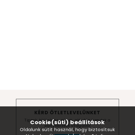
KÉRD ÖTLETLEVELÜNKET
Tippek, különlegességek, aktuális trendek a
Cookie(süti) beállítások
partykellékek világából
Oldalunk sütit használ, hogy biztosítsuk