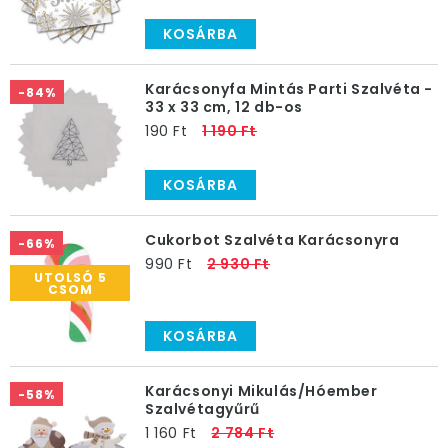
KOSÁRBA
Karácsonyfa Mintás Parti Szalvéta -
-84%
33 x 33 cm, 12 db-os
190 Ft
1 190 Ft
KOSÁRBA
Cukorbot Szalvéta Karácsonyra
-66%
990 Ft
2 930 Ft
UTOLSÓ 5
CSOM
KOSÁRBA
Karácsonyi Mikulás/Hóember
-58%
Szalvétagyűrű
1 160 Ft
2 784 Ft