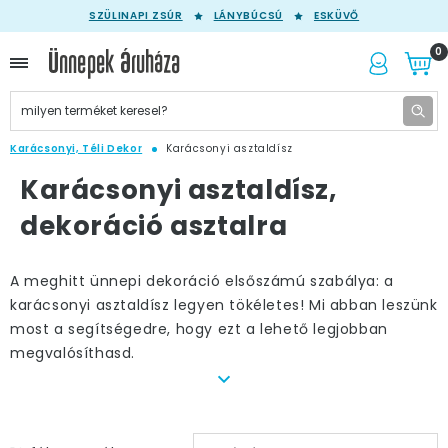
SZÜLINAPI ZSÚR
LÁNYBÚCSÚ
ESKÜVŐ
0
Karácsonyi, Téli Dekor
Karácsonyi asztaldísz
Karácsonyi asztaldísz,
dekoráció asztalra
A meghitt ünnepi dekoráció elsőszámú szabálya: a
karácsonyi asztaldísz legyen tökéletes! Mi abban leszünk
most a segítségedre, hogy ezt a lehető legjobban
megvalósíthasd.
Fontos-e a karácsonyi asztalterítés? Ha
igen, akkor mennyire?