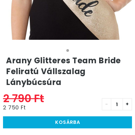
Arany Glitteres Team Bride
Feliratú Vállszalag
Lánybúcsúra
2 790 Ft
-
+
2 750 Ft
KOSÁRBA