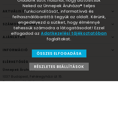
Oldalunk sütit használ, hogy biztosítsuk
Neked az Ünnepek Áruháza® teljes
funkcionalitását, informatívvá és
AKTUÁLIS ÜNNEPEK, ALKALMAK
felhasználóbaráttá tegyük az oldalt. Kérünk,
engedélyezd a sütiket, hogy élménnyé
SZÁMOS SZÜLINAP
tehessük számodra a látogatásodat! Ezzel
elfogadod az
Adatkezelési tájékoztatóban
AJÁNLATOK
foglaltakat.
INFORMÁCIÓ
ÖSSZES ELFOGADÁSA
ELÉRHETŐSÉG
RÉSZLETES BEÁLLÍTÁSOK
Ünnepek Áruháza
1037
Budapest,
Fehéregyházi út 15.
Személyes átvételi pont
NYITVATARTÁS
Kedd - Péntek: 10:00 - 18:00
Szombat: 9:00 - 14:00
Hétfő, vasárnap: ZÁRVA