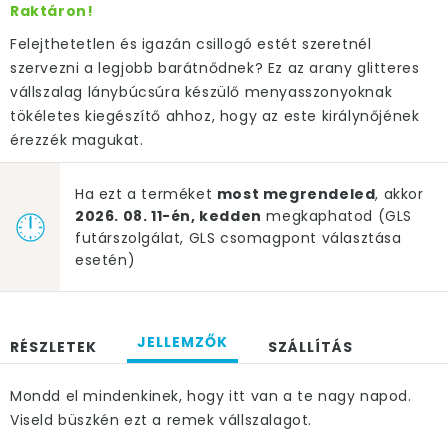
Raktáron!
Felejthetetlen és igazán csillogó estét szeretnél
szervezni a legjobb barátnődnek? Ez az arany glitteres
vállszalag lánybúcsúra készülő menyasszonyoknak
tökéletes kiegészítő ahhoz, hogy az este királynőjének
érezzék magukat.
Ha ezt a terméket
most megrendeled
, akkor
2026. 08. 11-én, kedden
megkaphatod (GLS
futárszolgálat, GLS csomagpont választása
esetén)
JELLEMZŐK
RÉSZLETEK
SZÁLLÍTÁS
Mondd el mindenkinek, hogy itt van a te nagy napod.
Viseld büszkén ezt a remek vállszalagot.