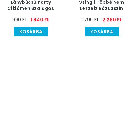
Lánybúcsú Party
Szingli Többé Nem
Ciklámen Szalagos
Leszek! Rózsaszín
Kitűző Rószaszín-
Vállszalag
990 Ft
1 840 Ft
1 790 Ft
2 290 Ft
Fehér
Lánybúcsúra
KOSÁRBA
KOSÁRBA