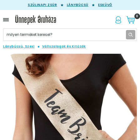
SZÜLINAPI ZSÚR
LÁNYBÚCSÚ
ESKÜVŐ
0
Lánybúcsú, Szexi
Vállszalagok és Kitűzők