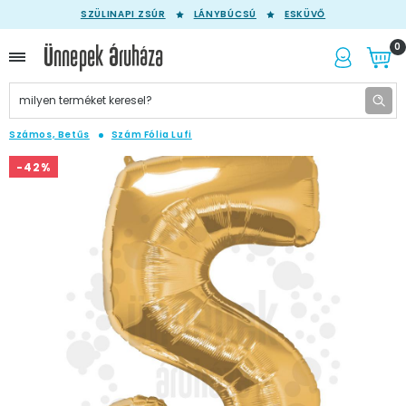
SZÜLINAPI ZSÚR
LÁNYBÚCSÚ
ESKÜVŐ
0
Számos, Betűs
Szám Fólia Lufi
-42%