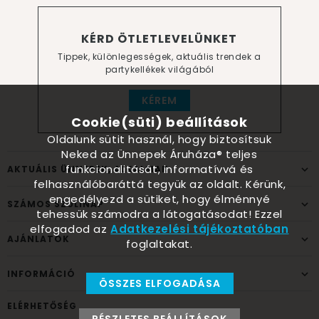
KÉRD ÖTLETLEVELÜNKET
Tippek, különlegességek, aktuális trendek a
partykellékek világából
KÉREM
Cookie(süti) beállítások
Oldalunk sütit használ, hogy biztosítsuk
Neked az Ünnepek Áruháza® teljes
funkcionalitását, informatívvá és
AKTUÁLIS ÜNNEPEK, ALKALMAK
felhasználóbaráttá tegyük az oldalt. Kérünk,
engedélyezd a sütiket, hogy élménnyé
SZÁMOS SZÜLINAP
tehessük számodra a látogatásodat! Ezzel
elfogadod az
Adatkezelési tájékoztatóban
AJÁNLATOK
foglaltakat.
INFORMÁCIÓ
ÖSSZES ELFOGADÁSA
ELÉRHETŐSÉG