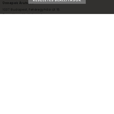
RÉSZLETES BEÁLLÍTÁSOK
Ünnepek Áruháza
1037
Budapest,
Fehéregyházi út 15.
Személyes átvételi pont
NYITVATARTÁS
Kedd - Péntek: 10:00 - 18:00
Szombat: 9:00 - 14:00
Hétfő, vasárnap: ZÁRVA
+36 30 984 6955
unnepekaruhaza@bwh.hu
UnnepekAruhaza
Ünnepek Áruháza © a partikellék specialista