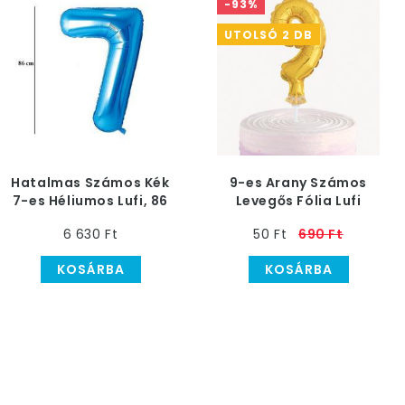
-93%
UTOLSÓ 2 DB
Hatalmas Számos Kék
9-es Arany Számos
7-es Héliumos Lufi, 86
Levegős Fólia Lufi
cm
Pálcán
6 630 Ft
50 Ft
690 Ft
KOSÁRBA
KOSÁRBA