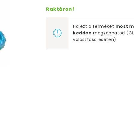
Raktáron!
Ha ezt a terméket
most m
kedden
megkaphatod (GLS
választása esetén)