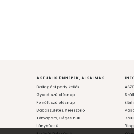
AKTUÁLIS ÜNNEPEK, ALKALMAK
INF
Ballagási party kellék
ÁSZ
Gyerek születésnap
Szál
Felnőtt születésnap
Elér
Babaszületés, Keresztelő
Vásá
Témaparti, Céges buli
Rólu
Lánybúcsú
Blog
Esküvői Dekoráció
Kön