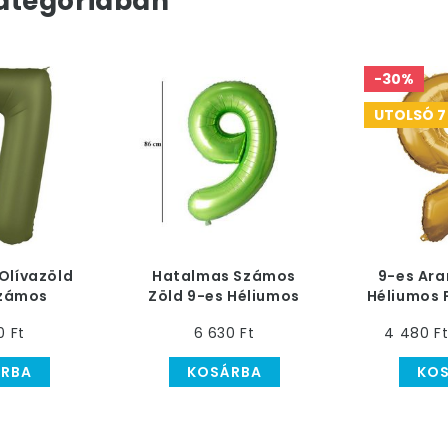
ategóriában
-30%
UTOLSÓ 7
Olívazöld
Hatalmas Számos
9-es Ar
Számos
Zöld 9-es Héliumos
Héliumos F
ia Lufi, 86
Lufi, 86 cm
0 Ft
6 630 Ft
4 480 F
m
RBA
KOSÁRBA
KO