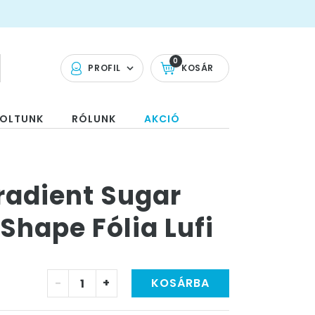
0
PROFIL
KOSÁR
OLTUNK
RÓLUNK
AKCIÓ
radient Sugar
hape Fólia Lufi
-
+
KOSÁRBA