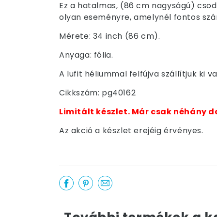
Ez a hatalmas, (86 cm nagyságú) csoda
olyan eseményre, amelynél fontos szá
Mérete: 34 inch (86 cm).
Anyaga: fólia.
A lufit héliummal felfújva szállítjuk k
Cikkszám: pg40162
Limitált készlet. Már csak néhány d
Az akció a készlet erejéig érvényes.