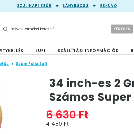
SZÜLINAPI ZSÚR
LÁNYBÚCSÚ
ESKÜVŐ
KERESÉS
RTYKELLÉK
LUFI
SZÁLLÍTÁSI INFORMÁCIÓK
B
etűs
Szám Fólia Lufi
34 inch-es 2 G
Számos Super S
6 630 Ft
4 480 Ft