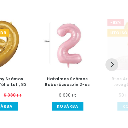
-93%
 DB
UTOLSÓ 
any Számos
Hatalmas Számos
9-es A
ólia Lufi, 83
Babarózsaszín 2-es
Levegő
cm
Héliumos Lufi, 86 cm
P
t
6 380 Ft
6 630 Ft
50 F
SÁRBA
KOSÁRBA
K