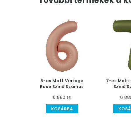
További termékek a k
6-os Matt Vintage
7-es Matt 
Rose Színű Számos
Színű 
Héliumos Fólia Lufi, 86
Héliumos Fól
6 880 Ft
6 88
cm
c
KOSÁRBA
KOSÁ