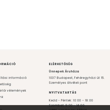
ORMÁCIÓ
ELÉRHETŐSÉG
F
Ünnepek Áruháza
lítási információ
1037
Budapest,
Fehéregyházi út 15.
Személyes átvételi pont
hetőség
rlói vélemények
NYITVATARTÁS
nk
Kedd - Péntek: 10:00 - 18:00
Szombat: 9:00 - 14:00
yv