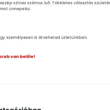
szép színes számos lufi. Tökéletes választás szület
mot ünnepelsz.
i vagy személyesen is átveheted üzletünkben.
arab van belőle!