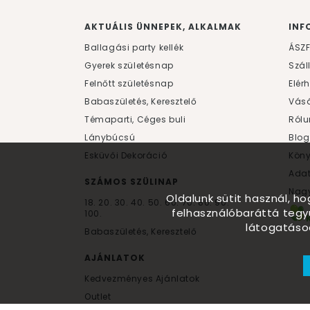
AKTUÁLIS ÜNNEPEK, ALKALMAK
INF
Ballagási party kellék
ÁSZ
Gyerek születésnap
Szál
Felnőtt születésnap
Elér
Babaszületés, Keresztelő
Vásá
Témaparti, Céges buli
Rólu
Lánybúcsú
Blog
Esküvői Dekoráció
Kön
Ada
SZÁMOS SZÜLINAP
Nagy
Oldalunk sütit használ, h
18.
20.
30.
40.
50.
60.
70.
80.
90.
felhasználóbaráttá tegy
100.
látogatáso
Babaszületés, Keresztelő
AJÁNLATOK
Kedvezményes Ajánlatok
Outlet