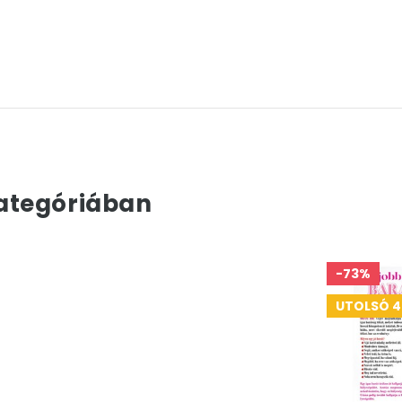
ategóriában
-73%
UTOLSÓ 4