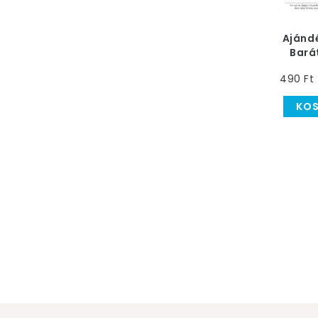
Ajánd
Bará
490 Ft
KO