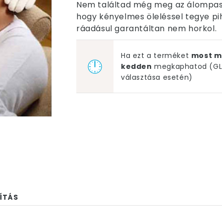
Nem találtad még meg az álompasit
hogy kényelmes öleléssel tegye pi
ráadásul garantáltan nem horkol.
Ha ezt a terméket
most m
kedden
megkaphatod (GLS
választása esetén)
ÍTÁS