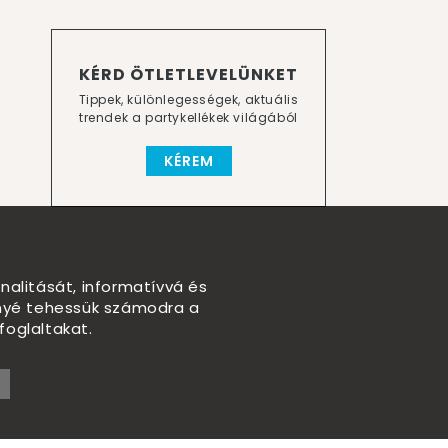
KÉRD ÖTLETLEVELÜNKET
Tippek, különlegességek, aktuális
trendek a partykellékek világából
KÉREM
nalitását, informatívvá és
nnyé tehessük számodra a
foglaltakat.