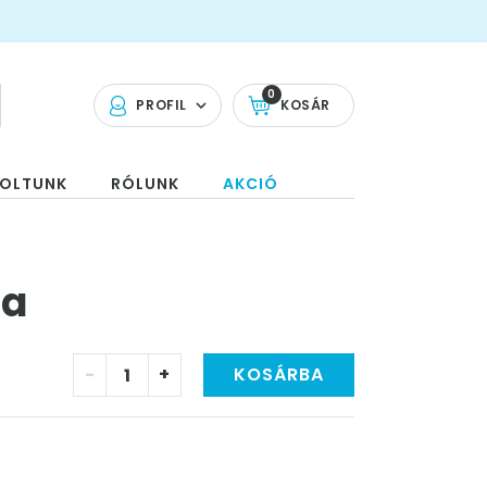
0
PROFIL
KOSÁR
OLTUNK
RÓLUNK
AKCIÓ
na
-
+
KOSÁRBA