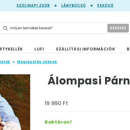
SZÜLINAPI ZSÚR
LÁNYBÚCSÚ
ESKÜVŐ
KERESÉS
RTYKELLÉK
LUFI
SZÁLLÍTÁSI INFORMÁCIÓK
B
letek
Meglepetés nőknek
Álompasi Pár
19 990 Ft
Raktáron!