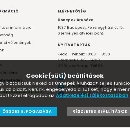
ORMÁCIÓ
ELÉRHETŐSÉG
F
Ünnepek Áruháza
lítási információ
1037
Budapest,
Fehéregyházi út 15.
Személyes átvételi pont
hetőség
rlói vélemények
NYITVATARTÁS
nk
Kedd - Péntek: 10:00 - 18:00
Szombat: 9:00 - 14:00
yv
Hétfő, vasárnap: ZÁRVA
tvédelem
Cookie(süti) beállítások
+36 30 984 6955
kereskedés
ogy biztosítsuk Neked az Ünnepek Áruháza® teljes funkcio
unnepekaruhaza@bwh.hu
ük az oldalt. Kérünk, engedélyezd a sütiket, hogy élmé
Környezetbarát lufik
UnnepekAruhaza
dat! Ezzel elfogadod az
Adatkezelési tájékoztatóban
ÖSSZES ELFOGADÁSA
RÉSZLETES BEÁLLÍTÁSOK