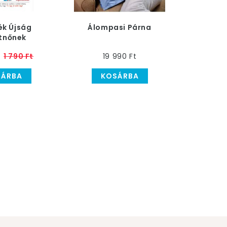
ék Újság
Álompasi Párna
tnőnek
1 790 Ft
19 990 Ft
SÁRBA
KOSÁRBA