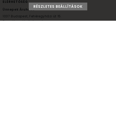
ELÉRHETŐSÉG
RÉSZLETES BEÁLLÍTÁSOK
Ünnepek Áruháza
1037
Budapest,
Fehéregyházi út 15.
Személyes átvételi pont
NYITVATARTÁS
Kedd - Péntek: 10:00 - 18:00
Szombat: 9:00 - 14:00
Hétfő, vasárnap: ZÁRVA
+36 30 984 6955
unnepekaruhaza@bwh.hu
UnnepekAruhaza
Ünnepek Áruháza © a partikellék specialista