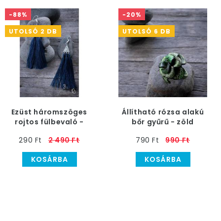
-88%
-20%
UTOLSÓ 2 DB
UTOLSÓ 6 DB
Ezüst háromszöges
Állítható rózsa alakú
rojtos fülbevaló -
bőr gyűrű - zöld
sötétkék
290 Ft
2 490 Ft
790 Ft
990 Ft
KOSÁRBA
KOSÁRBA