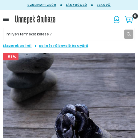
SZÜLINAPI ZSÚR
LÁNYBÚCSÚ
ESKÜVŐ
0
Ékszerek Baliról
Balinéz Fülbevaló és Gyűrű
-51%