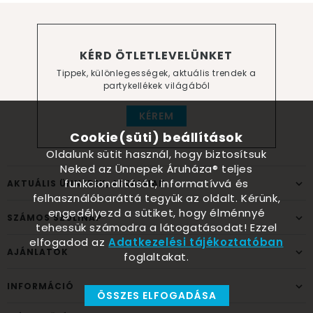
KÉRD ÖTLETLEVELÜNKET
Tippek, különlegességek, aktuális trendek a
partykellékek világából
KÉREM
Cookie(süti) beállítások
Oldalunk sütit használ, hogy biztosítsuk
Neked az Ünnepek Áruháza® teljes
funkcionalitását, informatívvá és
AKTUÁLIS ÜNNEPEK, ALKALMAK
felhasználóbaráttá tegyük az oldalt. Kérünk,
engedélyezd a sütiket, hogy élménnyé
SZÁMOS SZÜLINAP
tehessük számodra a látogatásodat! Ezzel
elfogadod az
Adatkezelési tájékoztatóban
AJÁNLATOK
foglaltakat.
INFORMÁCIÓ
ÖSSZES ELFOGADÁSA