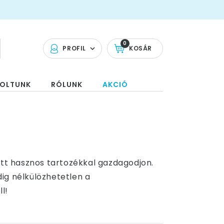
0
PROFIL
KOSÁR
OLTUNK
RÓLUNK
AKCIÓ
ett hasznos tartozékkal gazdagodjon.
dig nélkülözhetetlen a
l!