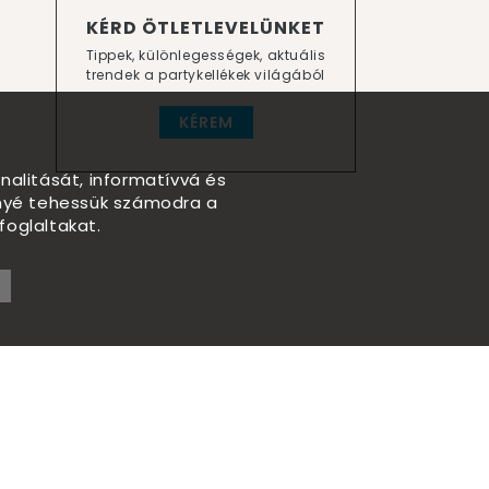
KÉRD ÖTLETLEVELÜNKET
Tippek, különlegességek, aktuális
trendek a partykellékek világából
KÉREM
nalitását, informatívvá és
nnyé tehessük számodra a
foglaltakat.