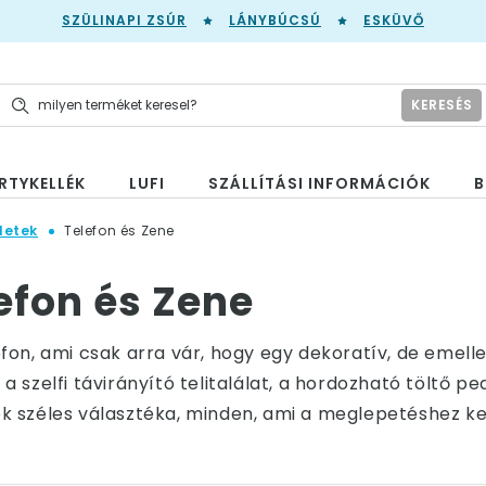
SZÜLINAPI ZSÚR
LÁNYBÚCSÚ
ESKÜVŐ
KERESÉS
RTYKELLÉK
LUFI
SZÁLLÍTÁSI INFORMÁCIÓK
B
letek
Telefon és Zene
efon és Zene
fon, ami csak arra vár, hogy egy dekoratív, de emell
 szelfi távirányító telitalálat, a hordozható töltő pe
 széles választéka, minden, ami a meglepetéshez kel