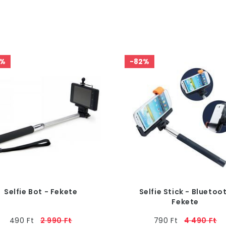
4%
-82%
Selfie Bot - Fekete
Selfie Stick - Bluetoo
Fekete
490 Ft
2 990 Ft
790 Ft
4 490 Ft