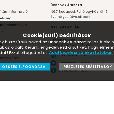
F
Ünnepek Áruháza
lítási információ
1037
Budapest,
Fehéregyházi út 15.
Személyes átvételi pont
hetőség
rlói vélemények
NYITVATARTÁS
nk
Cookie(süti) beállítások
Kedd - Péntek: 10:00 - 18:00
Szombat: 9:00 - 14:00
ogy biztosítsuk Neked az Ünnepek Áruháza® teljes funkcio
yv
Hétfő, vasárnap: ZÁRVA
ük az oldalt. Kérünk, engedélyezd a sütiket, hogy élmé
tvédelem
dat! Ezzel elfogadod az
Adatkezelési tájékoztatóban
+36 30 984 6955
kereskedés
unnepekaruhaza@bwh.hu
ÖSSZES ELFOGADÁSA
RÉSZLETES BEÁLLÍTÁSOK
Környezetbarát lufik
UnnepekAruhaza