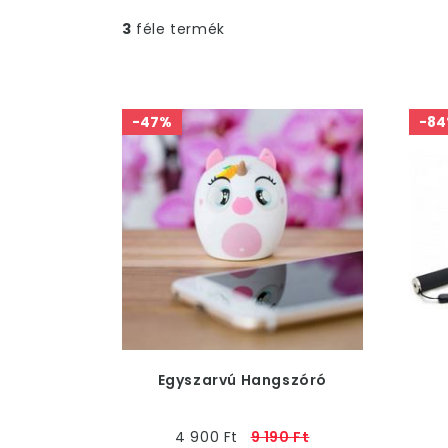
3
féle termék
-47%
-8
Egyszarvú Hangszóró
4 900 Ft
9 190 Ft