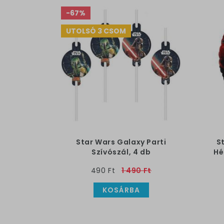
-67%
UTOLSÓ 3 CSOM
Star Wars Galaxy Parti
S
Szívószál, 4 db
Hé
490 Ft
1 490 Ft
KOSÁRBA