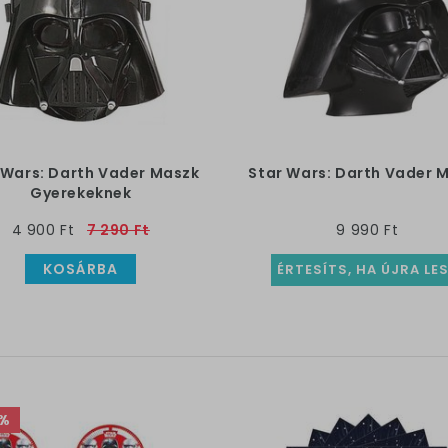
 Wars: Darth Vader Maszk
Star Wars: Darth Vader 
Gyerekeknek
4 900 Ft
7 290 Ft
9 990 Ft
KOSÁRBA
ÉRTESÍTS, HA ÚJRA LE
%