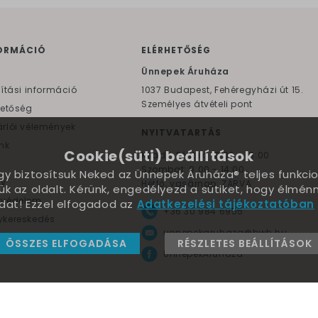
ORMÁCIÓ
ELÉRHETŐSÉG
F
Ünnepek Áruháza
lítási információ
1037
Budapest,
Fehéregyházi út 15.
Személyes átvételi pont
hetőség
rlói vélemények
NYITVATARTÁS
nk
Cookie(süti) beállítások
Kedd - Péntek: 10:00 - 18:00
Szombat: 9:00 - 14:00
ogy biztosítsuk Neked az Ünnepek Áruháza® teljes funkcio
yv
Hétfő, vasárnap: ZÁRVA
ük az oldalt. Kérünk, engedélyezd a sütiket, hogy élmé
tvédelem
dat! Ezzel elfogadod az
Adatkezelési tájékoztatóban
+36 30 984 6955
kereskedés
unnepekaruhaza@bwh.hu
ÖSSZES ELFOGADÁSA
RÉSZLETES BEÁLLÍTÁSOK
Környezetbarát lufik
UnnepekAruhaza