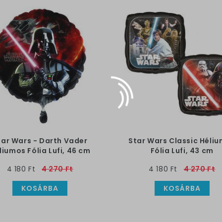
tar Wars - Darth Vader
Star Wars Classic Héli
liumos Fólia Lufi, 46 cm
Fólia Lufi, 43 cm
4 180 Ft
4 270 Ft
4 180 Ft
4 270 Ft
KOSÁRBA
KOSÁRBA