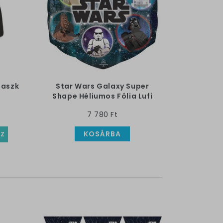
Maszk
Star Wars Galaxy Super
Shape Héliumos Fólia Lufi
7 780 Ft
KOSÁRBA
SZ