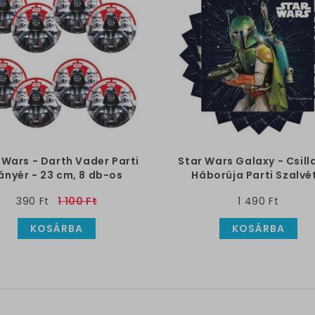
 Wars - Darth Vader Parti
Star Wars Galaxy - Csil
ányér - 23 cm, 8 db-os
Háborúja Parti Szalvé
390 Ft
1 100 Ft
1 490 Ft
KOSÁRBA
KOSÁRBA