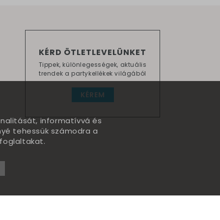
KÉRD ÖTLETLEVELÜNKET
Tippek, különlegességek, aktuális
trendek a partykellékek világából
KÉREM
nalitását, informatívvá és
nnyé tehessük számodra a
foglaltakat.