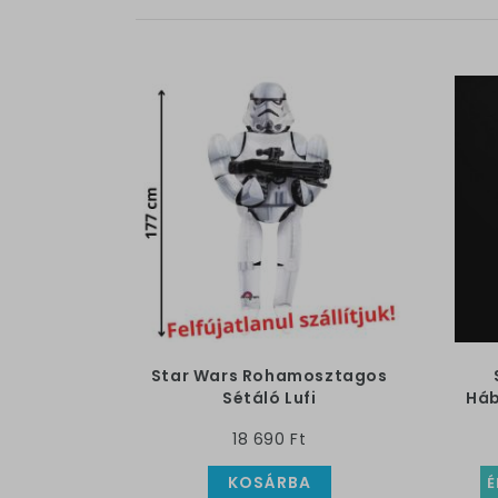
Star Wars Rohamosztagos
Sétáló Lufi
Háb
18 690 Ft
KOSÁRBA
É