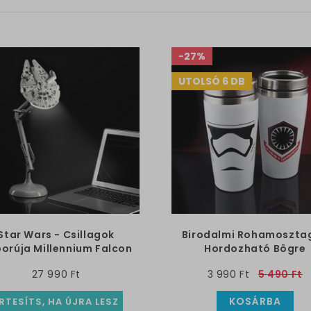
-27%
UTOLSÓ 6 DB
Star Wars - Csillagok
Birodalmi Rohamoszta
orúja Millennium Falcon
Hordozható Bögre
USB Lámpa
27 990 Ft
3 990 Ft
5 490 Ft
KOSÁRBA
RTESÍTS, HA ÚJRA LESZ