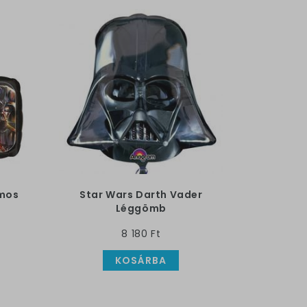
umos
Star Wars Darth Vader
Léggömb
8 180 Ft
KOSÁRBA