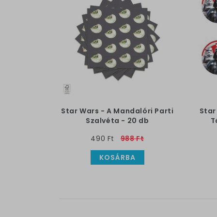
Star Wars - A Mandalóri Parti
Star
Szalvéta - 20 db
T
490 Ft
988 Ft
KOSÁRBA