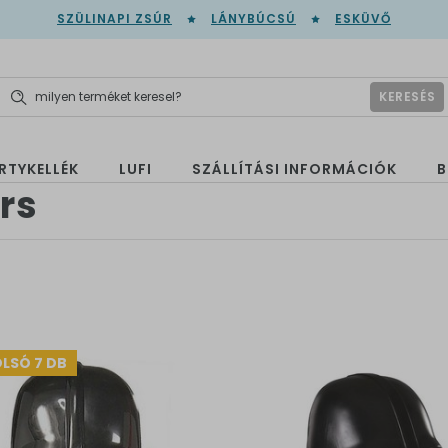
SZÜLINAPI ZSÚR
LÁNYBÚCSÚ
ESKÜVŐ
KERESÉS
RTYKELLÉK
LUFI
SZÁLLÍTÁSI INFORMÁCIÓK
B
rs
LSÓ 7 DB