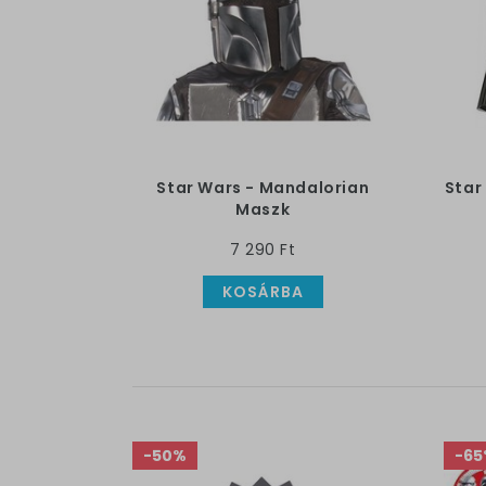
Star Wars - Mandalorian
Star
Maszk
7 290 Ft
KOSÁRBA
-50%
-65