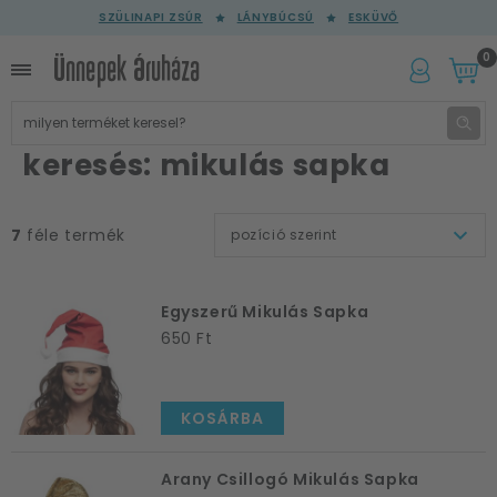
SZÜLINAPI ZSÚR
LÁNYBÚCSÚ
ESKÜVŐ
0
keresés: mikulás sapka
7
féle termék
pozíció szerint
Egyszerű Mikulás Sapka
650 Ft
KOSÁRBA
Arany Csillogó Mikulás Sapka