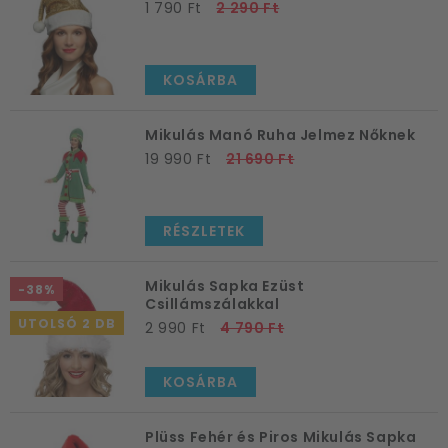
1 790 Ft
2 290 Ft
KOSÁRBA
Mikulás Manó Ruha Jelmez Nőknek
19 990 Ft
21 690 Ft
RÉSZLETEK
Mikulás Sapka Ezüst
-38%
Csillámszálakkal
UTOLSÓ 2 DB
2 990 Ft
4 790 Ft
KOSÁRBA
Plüss Fehér és Piros Mikulás Sapka