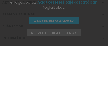
elfogadod az
Adatkezelési tájékoztatóban
AKTUÁLIS ÜNNEPEK, ALKALMAK
foglaltakat.
SZÁMOS SZÜLINAP
ÖSSZES ELFOGADÁSA
AJÁNLATOK
RÉSZLETES BEÁLLÍTÁSOK
INFORMÁCIÓ
ELÉRHETŐSÉG
Ünnepek Áruháza
1037
Budapest,
Fehéregyházi út 15.
Személyes átvételi pont
NYITVATARTÁS
Kedd - Péntek: 10:00 - 18:00
Szombat: 9:00 - 14:00
Hétfő, vasárnap: ZÁRVA
+36 30 984 6955