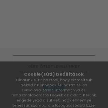
KÉRD ÖTLETLEVELÜNKET
Tippek, különlegességek, aktuális trendek a
Cookie(süti) beállítások
partykellékek világából
Oldalunk sütit használ, hogy biztosítsuk
Neked az Ünnepek Áruháza® teljes
KÉREM
funkcionalitását, informatívvá és
felhasználóbaráttá tegyük az oldalt. Kérünk,
engedélyezd a sütiket, hogy élménnyé
tehessük számodra a látogatásodat! Ezzel