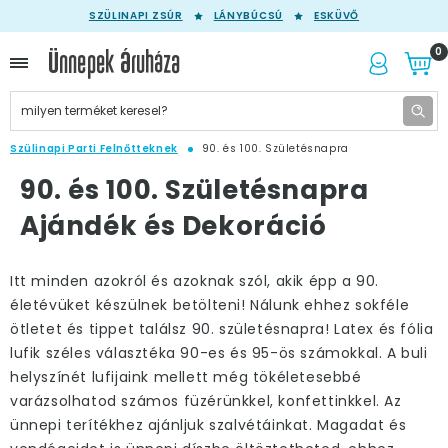
SZÜLINAPI ZSÚR
LÁNYBÚCSÚ
ESKÜVŐ
0
Szülinapi Parti Felnőtteknek
90. és 100. Születésnapra
90. és 100. Születésnapra
Ajándék és Dekoráció
Itt minden azokról és azoknak szól, akik épp a 90.
életévüket készülnek betölteni! Nálunk ehhez sokféle
ötletet és tippet találsz 90. születésnapra! Latex és fólia
lufik széles választéka 90-es és 95-ös számokkal. A buli
helyszínét lufijaink mellett még tökéletesebbé
varázsolhatod számos füzérünkkel, konfettinkkel. Az
ünnepi terítékhez ajánljuk szalvétáinkat. Magadat és