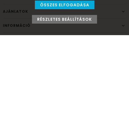
ÖSSZES ELFOGADÁSA
AJÁNLATOK
RÉSZLETES BEÁLLÍTÁSOK
INFORMÁCIÓ
ELÉRHETŐSÉG
Ünnepek Áruháza
1037
Budapest,
Fehéregyházi út 15.
Személyes átvételi pont
NYITVATARTÁS
Kedd - Péntek: 10:00 - 18:00
Szombat: 9:00 - 14:00
Hétfő, vasárnap: ZÁRVA
+36 30 984 6955
unnepekaruhaza@bwh.hu
UnnepekAruhaza