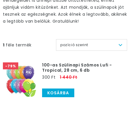
vendégeidet is ünnepi díszbe öltöztetheted, ehhez
ajánljuk vidám kitűzőnket. Azt mondják, a szülinapok jót
tesznek az egészségnek. Azok élnek a legtovább, akiknek
a legtöbb van belőlük. Gratulálunk!
1
féle termék
pozíció szerint
100-as Szülinapi Számos Lufi -
-79%
Tropical, 28 cm, 6 db
300 Ft
1 440 Ft
KOSÁRBA