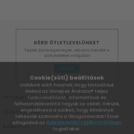
KÉRD ÖTLETLEVELÜNKET
Tippek, különlegességek, aktuális trendek a
partykellékek világából
KÉREM
Cookie(süti) beállítások
Oldalunk sütit használ, hogy biztosítsuk
Neked az Ünnepek Áruháza® teljes
funkcionalitását, informatívvá és
AKTUÁLIS ÜNNEPEK, ALKALMAK
felhasználóbaráttá tegyük az oldalt. Kérünk,
engedélyezd a sütiket, hogy élménnyé
SZÁMOS SZÜLINAP
tehessük számodra a látogatásodat! Ezzel
elfogadod az
Adatkezelési tájékoztatóban
AJÁNLATOK
foglaltakat.