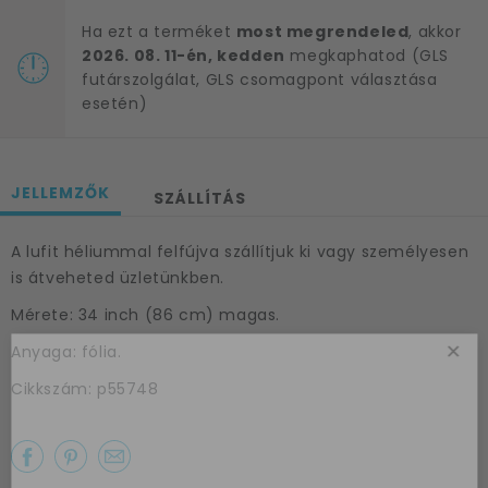
Ha ezt a terméket
most megrendeled
, akkor
2026. 08. 11-én, kedden
megkaphatod (GLS
futárszolgálat, GLS csomagpont választása
esetén)
JELLEMZŐK
SZÁLLÍTÁS
A lufit héliummal felfújva szállítjuk ki vagy személyesen
is átveheted üzletünkben.
Mérete: 34 inch (86 cm) magas.
×
Anyaga: fólia.
Cikkszám: p55748