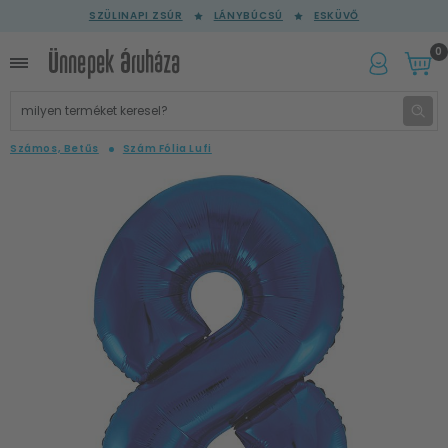
SZÜLINAPI ZSÚR
LÁNYBÚCSÚ
ESKÜVŐ
0
Számos, Betűs
Szám Fólia Lufi