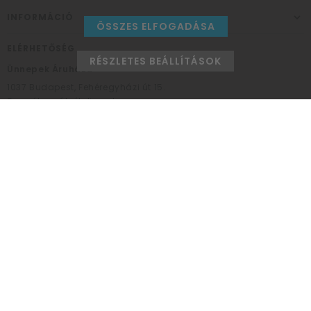
INFORMÁCIÓ
ÖSSZES ELFOGADÁSA
ELÉRHETŐSÉG
RÉSZLETES BEÁLLÍTÁSOK
Ünnepek Áruháza
1037
Budapest,
Fehéregyházi út 15.
Személyes átvételi pont
NYITVATARTÁS
Kedd - Péntek: 10:00 - 18:00
Szombat: 9:00 - 14:00
Hétfő, vasárnap: ZÁRVA
+36 30 984 6955
unnepekaruhaza@bwh.hu
UnnepekAruhaza
Ünnepek Áruháza © a partikellék specialista