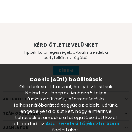
KÉRD ÖTLETLEVELÜNKET
Tippek, különlegességek, aktuális trendek a
partykellékek világából
KÉREM
Cookie(süti) beállítások
Oldalunk sütit használ, hogy biztosítsuk
Neked az Ünnepek Áruháza® teljes
funkcionalitását, informatívvá és
AKTUÁLIS ÜNNEPEK, ALKALMAK
felhasználóbaráttá tegyük az oldalt. Kérünk,
engedélyezd a sütiket, hogy élménnyé
SZÁMOS SZÜLINAP
tehessük számodra a látogatásodat! Ezzel
elfogadod az
Adatkezelési tájékoztatóban
AJÁNLATOK
foglaltakat.