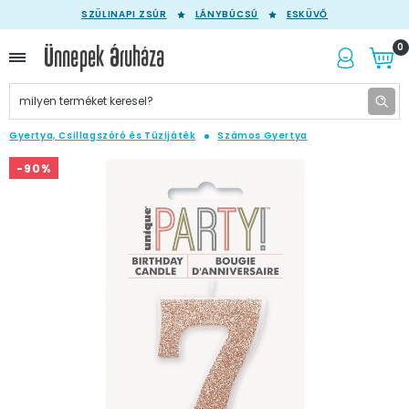
SZÜLINAPI ZSÚR
LÁNYBÚCSÚ
ESKÜVŐ
0
Gyertya, Csillagszóró és Tüzijáték
Számos Gyertya
-90%