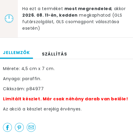
Ha ezt a terméket
most megrendeled
, akkor
2026. 08. 11-én, kedden
megkaphatod (GLS
futárszolgálat, GLS csomagpont választása
esetén)
JELLEMZŐK
SZÁLLÍTÁS
Mérete: 4,5 cm x 7 cm.
Anyaga: paraffin.
Cikkszám: p84977
Limitált készlet. Már csak néhány darab van belőle!
Az akció a készlet erejéig érvényes.