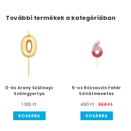
További termékek a kategóriában
0-ás Arany Szülinapi
6-os Rózsaszín Fehér
Számgyertya
Színátmenetes
Szülinapi
1 100 Ft
490 Ft
920 Ft
Számgyertya
KOSÁRBA
KOSÁRBA