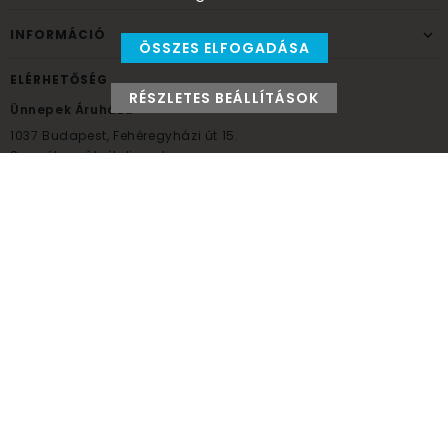
INFORMÁCIÓ
ÖSSZES ELFOGADÁSA
ELÉRHETŐSÉG
RÉSZLETES BEÁLLÍTÁSOK
Ünnepek Áruháza
1037
Budapest,
Fehéregyházi út 15.
Személyes átvételi pont
NYITVATARTÁS
Kedd - Péntek: 10:00 - 18:00
Szombat: 9:00 - 14:00
Hétfő, vasárnap: ZÁRVA
+36 30 984 6955
unnepekaruhaza@bwh.hu
UnnepekAruhaza
Ünnepek Áruháza © a partikellék specialista