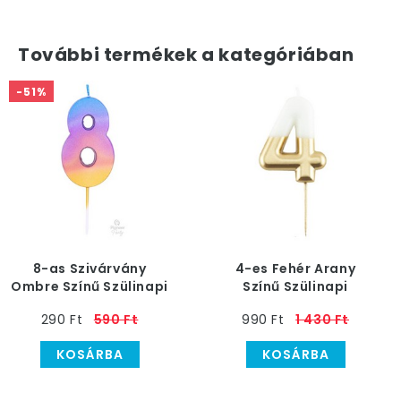
További termékek a kategóriában
-51%
8-as Szivárvány
4-es Fehér Arany
Ombre Színű Szülinapi
Színű Szülinapi
Gyertya
Gyertya
290 Ft
590 Ft
990 Ft
1 430 Ft
KOSÁRBA
KOSÁRBA