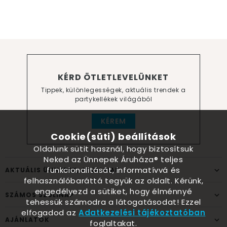
KÉRD ÖTLETLEVELÜNKET
Tippek, különlegességek, aktuális trendek a
partykellékek világából
KÉREM
Cookie(süti) beállítások
Oldalunk sütit használ, hogy biztosítsuk
Neked az Ünnepek Áruháza® teljes
funkcionalitását, informatívvá és
AKTUÁLIS ÜNNEPEK, ALKALMAK
felhasználóbaráttá tegyük az oldalt. Kérünk,
engedélyezd a sütiket, hogy élménnyé
SZÁMOS SZÜLINAP
tehessük számodra a látogatásodat! Ezzel
elfogadod az
Adatkezelési tájékoztatóban
AJÁNLATOK
foglaltakat.