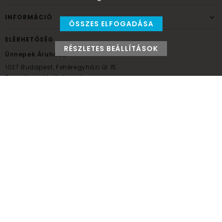
INFORMÁCIÓ
ÖSSZES ELFOGADÁSA
ELÉRHETŐSÉG
RÉSZLETES BEÁLLÍTÁSOK
Ünnepek Áruháza
1037
Budapest,
Fehéregyházi út 15.
Személyes átvételi pont
NYITVATARTÁS
Kedd - Péntek: 10:00 - 18:00
Szombat: 9:00 - 14:00
Hétfő, vasárnap: ZÁRVA
+36 30 984 6955
unnepekaruhaza@bwh.hu
UnnepekAruhaza
Ünnepek Áruháza © a partikellék specialista