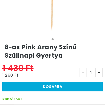
8-as Pink Arany Színű
Szülinapi Gyertya
1 430 Ft
-
+
1 290 Ft
KOSÁRBA
Raktáron!