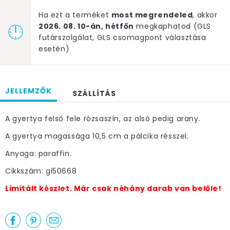
Ha ezt a terméket
most megrendeled
, akkor
2026. 08. 10-án, hétfőn
megkaphatod (GLS
futárszolgálat, GLS csomagpont választása
esetén)
JELLEMZŐK
SZÁLLÍTÁS
A gyertya felső fele rózsaszín, az alsó pedig arany.
A gyertya magassága 10,5 cm a pálcika résszel.
Anyaga: paraffin.
Cikkszám: gi50668
Limitált készlet. Már csak néhány darab van belőle!