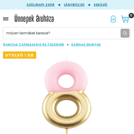
SZÜLINAPI ZSÚR
LÁNYBÚCSÚ
ESKÜVŐ
0
Gyertya, Csillagszóró és Tüzijáték
Számos Gyertya
UTOLSÓ 1 DB