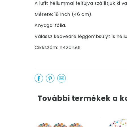
A lufit héliummal felfújva szállítjuk k
Mérete: 18 inch (46 cm).
Anyaga: fólia.
Válassz kedvedre léggömbsúlyt is hél
Cikkszám: n4201501
További termékek a k