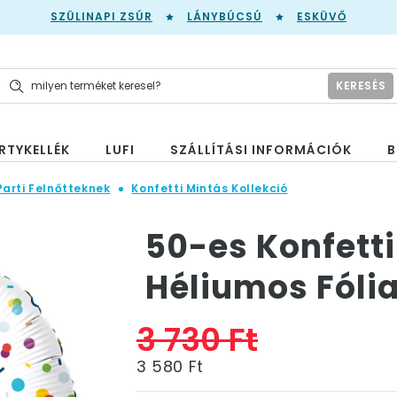
SZÜLINAPI ZSÚR
LÁNYBÚCSÚ
ESKÜVŐ
KERESÉS
RTYKELLÉK
LUFI
SZÁLLÍTÁSI INFORMÁCIÓK
B
Parti Felnőtteknek
Konfetti Mintás Kollekció
50-es Konfetti
Héliumos Fólia
3 730 Ft
3 580 Ft