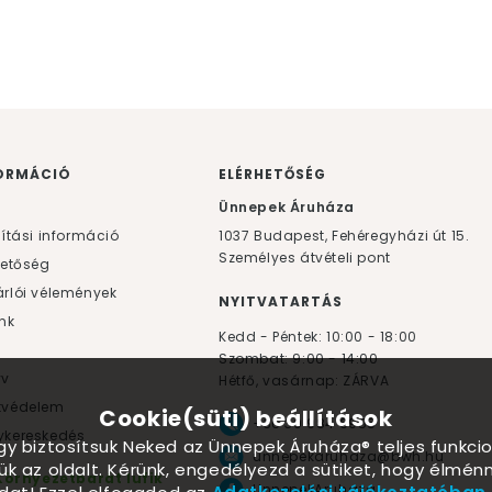
ORMÁCIÓ
ELÉRHETŐSÉG
F
Ünnepek Áruháza
lítási információ
1037
Budapest,
Fehéregyházi út 15.
Személyes átvételi pont
hetőség
rlói vélemények
NYITVATARTÁS
nk
Kedd - Péntek: 10:00 - 18:00
Szombat: 9:00 - 14:00
yv
Hétfő, vasárnap: ZÁRVA
tvédelem
Cookie(süti) beállítások
+36 30 984 6955
kereskedés
ogy biztosítsuk Neked az Ünnepek Áruháza® teljes funkcio
unnepekaruhaza@bwh.hu
ük az oldalt. Kérünk, engedélyezd a sütiket, hogy élmé
Környezetbarát lufik
UnnepekAruhaza