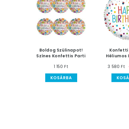
Boldog Szülinapot!
Konfetti
Színes Konfettis Parti
Héliumos F
Tányér
1 150 Ft
3 580 Ft
KOSÁRBA
KOSÁ