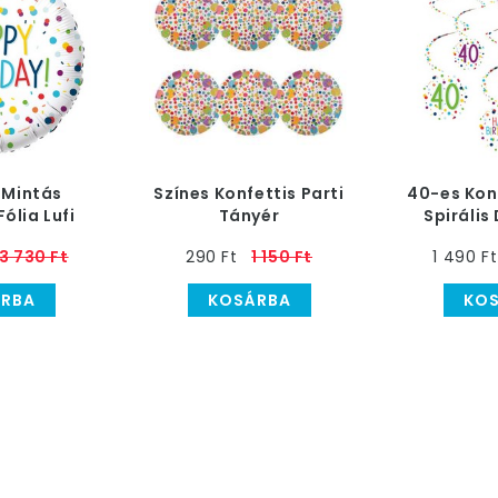
 Mintás
Színes Konfettis Parti
40-es Kon
ólia Lufi
Tányér
Spirális
3 730 Ft
290 Ft
1 150 Ft
1 490 Ft
RBA
KOSÁRBA
KO