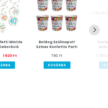
fetti Mintás
Boldog Szülinapot!
Konfe
 Dekoráció
Színes Konfettis Parti
Szüli
Papír Pohár - 6 db
Be
1 820 Ft
790 Ft
1 790 
SÁRBA
KOSÁRBA
K