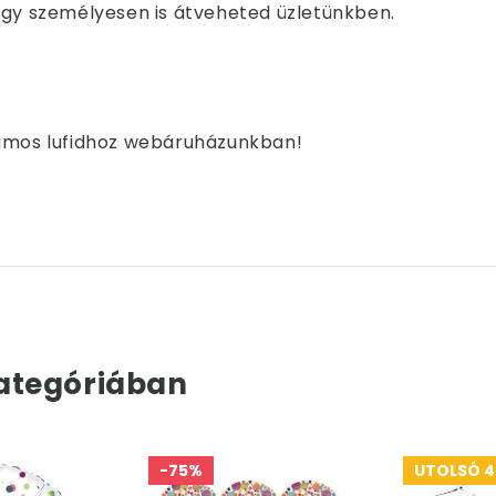
i vagy személyesen is átveheted üzletünkben.
iumos lufidhoz webáruházunkban!
ategóriában
-75%
UTOLSÓ 4