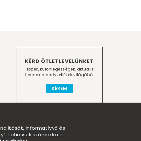
KÉRD ÖTLETLEVELÜNKET
Tippek, különlegességek, aktuális
trendek a partykellékek világából
KÉREM
nalitását, informatívvá és
nnyé tehessük számodra a