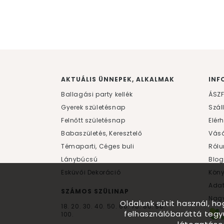
AKTUÁLIS ÜNNEPEK, ALKALMAK
INF
Ballagási party kellék
ÁSZ
Gyerek születésnap
Szál
Felnőtt születésnap
Elér
Babaszületés, Keresztelő
Vásá
Témaparti, Céges buli
Rólu
Lánybúcsú
Blog
Esküvői Dekoráció
Kön
Ada
SZÁMOS SZÜLINAP
Nagy
Oldalunk sütit használ, h
18.
20.
30.
40.
50.
60.
70.
80.
90.
felhasználóbaráttá tegy
100.