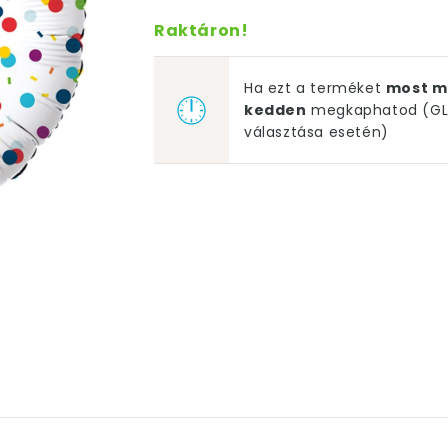
Raktáron!
Ha ezt a terméket
most m
kedden
megkaphatod (GLS
választása esetén)