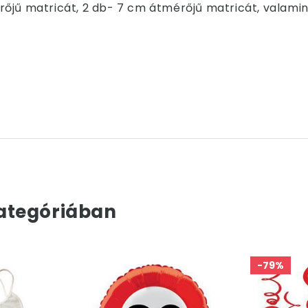
őjű matricát, 2 db- 7 cm átmérőjű matricát, valami
ategóriában
-79%