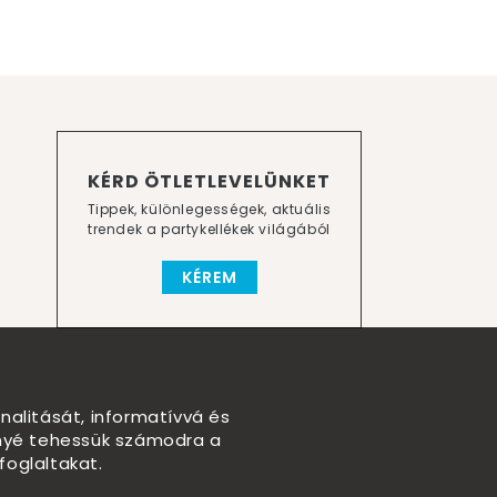
KÉRD ÖTLETLEVELÜNKET
Tippek, különlegességek, aktuális
trendek a partykellékek világából
KÉREM
nalitását, informatívvá és
nnyé tehessük számodra a
foglaltakat.