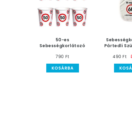
50-es
Sebességk
Sebességkorlátozó
Pártedli Sz
Számos Szülinapi
Évese
790 Ft
490 Ft
Parti Pohár, 250 ml, 6
db
KOSÁRBA
KOSÁ