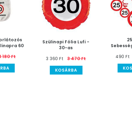
orlátozós
2
Szülinapi Fólia Lufi -
ülinapra 60
Sebessé
30-as
knek
Szülinap
Sebességkorlátozó,
3 180 Ft
490 Ft
3 360 Ft
3 470 Ft
46 cm
RBA
KO
KOSÁRBA