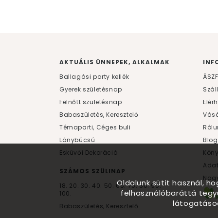
AKTUÁLIS ÜNNEPEK, ALKALMAK
INF
Ballagási party kellék
ÁSZ
Gyerek születésnap
Szál
Felnőtt születésnap
Elér
Babaszületés, Keresztelő
Vásá
Témaparti, Céges buli
Rólu
Lánybúcsú
Blog
Esküvői Dekoráció
Kön
Ada
SZÁMOS SZÜLINAP
Nagy
Oldalunk sütit használ, h
18.
20.
30.
40.
50.
60.
70.
80.
90.
felhasználóbaráttá tegy
100.
látogatáso
Babaszületés, Keresztelő