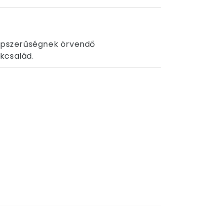
népszerűségnek örvendő
kcsalád.