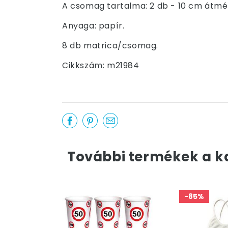
A csomag tartalma: 2 db - 10 cm átmér
Anyaga: papír.
8 db matrica/csomag.
Cikkszám: m21984
További termékek a k
-85%