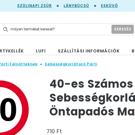
SZÜLINAPI ZSÚR
LÁNYBÚCSÚ
ESKÜVŐ
KERESÉS
RTYKELLÉK
LUFI
SZÁLLÍTÁSI INFORMÁCIÓK
B
Parti Felnőtteknek
Sebességkorlátozó Parti
40-es Számos
Sebességkorlá
Öntapadós Matr
710 Ft