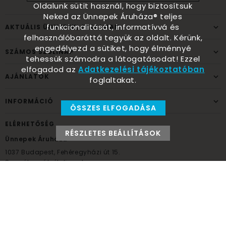
Oldalunk sütit használ, hogy biztosítsuk
Neked az Ünnepek Áruháza® teljes
funkcionalitását, informatívvá és
AKTUÁLIS ÜNNEPEK, ALKALMAK
felhasználóbaráttá tegyük az oldalt. Kérünk,
engedélyezd a sütiket, hogy élménnyé
SZÁMOS SZÜLINAP
tehessük számodra a látogatásodat! Ezzel
elfogadod az
Adatkezelési tájékoztatóban
AJÁNLATOK
foglaltakat.
INFORMÁCIÓ
ÖSSZES ELFOGADÁSA
ELÉRHETŐSÉG
RÉSZLETES BEÁLLÍTÁSOK
Ünnepek Áruháza
1037
Budapest,
Fehéregyházi út 15.
Személyes átvételi pont
NYITVATARTÁS
Kedd - Péntek: 10:00 - 18:00
Szombat: 9:00 - 14:00
Hétfő, vasárnap: ZÁRVA