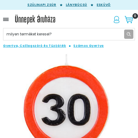
SZÜLINAPI ZSÚR
LÁNYBÚCSÚ
ESKÜVŐ
0
Gyertya, Csillagszóró és Tüzijáték
Számos Gyertya