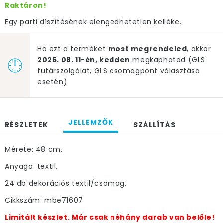
Raktáron!
Egy parti díszítésének elengedhetetlen kelléke.
Ha ezt a terméket
most megrendeled
, akkor
2026. 08. 11-én, kedden
megkaphatod (GLS
futárszolgálat, GLS csomagpont választása
esetén)
JELLEMZŐK
RÉSZLETEK
SZÁLLÍTÁS
Mérete: 48 cm.
Anyaga: textil.
24 db dekorációs textil/csomag.
Cikkszám: mbe71607
Limitált készlet. Már csak néhány darab van belőle!