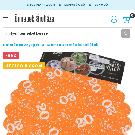
SZÜLINAPI ZSÚR
LÁNYBÚCSÚ
ESKÜVŐ
0
Dekorációs Anyagok
Számos Dekorációs Kellékek
-99%
UTOLSÓ 8 CSOM