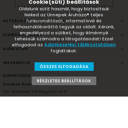
Cookie(süti) beállítások
Oldalunk sütit használ, hogy biztosítsuk
Neked az Ünnepek Áruháza® teljes
funkcionalitását, informatívvá és
AKTUÁLIS ÜNNEPEK, ALKALMAK
felhasználóbaráttá tegyük az oldalt. Kérünk,
engedélyezd a sütiket, hogy élménnyé
SZÁMOS SZÜLINAP
tehessük számodra a látogatásodat! Ezzel
elfogadod az
Adatkezelési tájékoztatóban
AJÁNLATOK
foglaltakat.
INFORMÁCIÓ
ÖSSZES ELFOGADÁSA
ELÉRHETŐSÉG
RÉSZLETES BEÁLLÍTÁSOK
Ünnepek Áruháza
1037
Budapest,
Fehéregyházi út 15.
Személyes átvételi pont
NYITVATARTÁS
Kedd - Péntek: 10:00 - 18:00
Szombat: 9:00 - 14:00