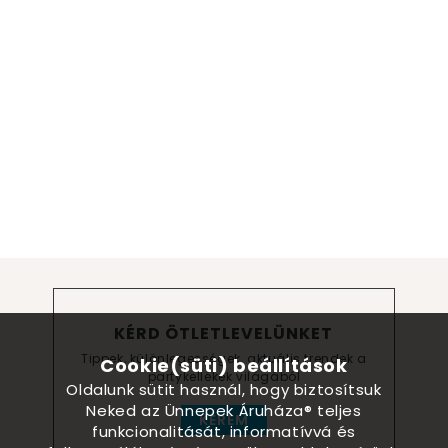
KÉRD ÖTLETLEVELÜNKET
Tippek, különlegességek, aktuális trendek a
Cookie(süti) beállítások
partykellékek világából
Oldalunk sütit használ, hogy biztosítsuk
Neked az Ünnepek Áruháza® teljes
KÉREM
funkcionalitását, informatívvá és