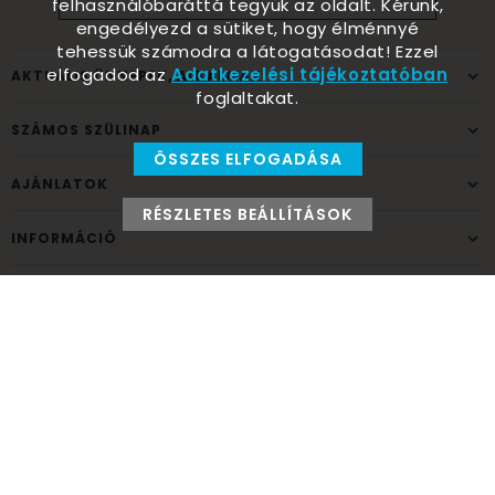
felhasználóbaráttá tegyük az oldalt. Kérünk,
engedélyezd a sütiket, hogy élménnyé
tehessük számodra a látogatásodat! Ezzel
elfogadod az
Adatkezelési tájékoztatóban
AKTUÁLIS ÜNNEPEK, ALKALMAK
foglaltakat.
SZÁMOS SZÜLINAP
ÖSSZES ELFOGADÁSA
AJÁNLATOK
RÉSZLETES BEÁLLÍTÁSOK
INFORMÁCIÓ
ELÉRHETŐSÉG
Ünnepek Áruháza
1037
Budapest,
Fehéregyházi út 15.
Személyes átvételi pont
NYITVATARTÁS
Kedd - Péntek: 10:00 - 18:00
Szombat: 9:00 - 14:00