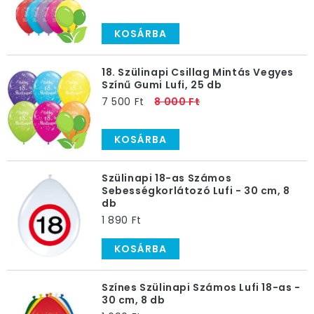
KOSÁRBA
18. Szülinapi Csillag Mintás Vegyes
Színű Gumi Lufi, 25 db
7 500 Ft
8 000 Ft
KOSÁRBA
Szülinapi 18-as Számos
Sebességkorlátozó Lufi - 30 cm, 8
db
1 890 Ft
KOSÁRBA
Színes Szülinapi Számos Lufi 18-as -
30 cm, 8 db