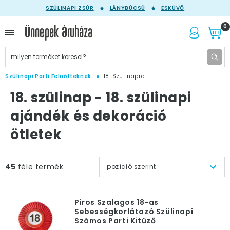
SZÜLINAPI ZSÚR
LÁNYBÚCSÚ
ESKÜVŐ
0
Szülinapi Parti Felnőtteknek
18. Szülinapra
18. szülinap - 18. szülinapi
ajándék és dekoráció
ötletek
45
féle termék
pozíció szerint
Piros Szalagos 18-as
Sebességkorlátozó Szülinapi
Számos Parti Kitűző