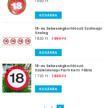
1 690 Ft
KOSÁRBA
18-as Sebességkorlátozó Szülinapi
Szalag
1 830 Ft
1 950 Ft
KOSÁRBA
18-as Sebességkorlátozó
Születésnapi Parti Kerti Tábla
1 720 Ft
1 830 Ft
KOSÁRBA
1
2