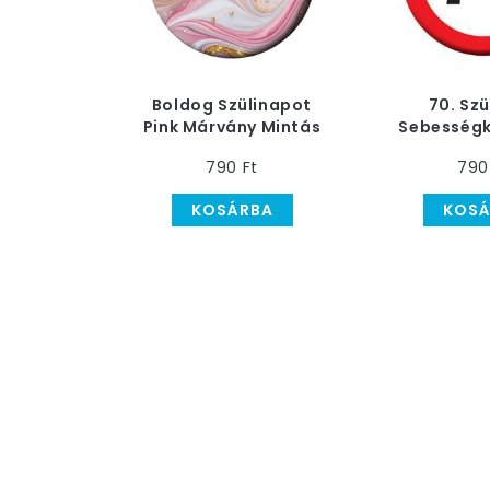
Boldog Szülinapot
70. Szü
Pink Márvány Mintás
Sebességk
Szülinapi Kitűző - 5,5
Kit
790 Ft
790
cm
KOSÁRBA
KOSÁ