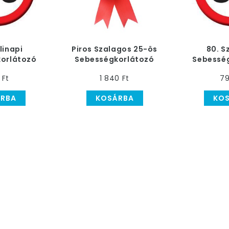
linapi
Piros Szalagos 25-ös
80. S
orlátozó
Sebességkorlátozó
Sebessé
űző
Szülinapi Számos
Ki
 Ft
1 840 Ft
79
Parti Kitűző
RBA
KOSÁRBA
KO