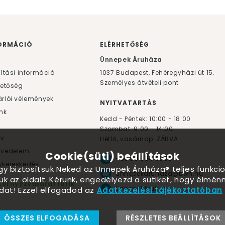
ORMÁCIÓ
ELÉRHETŐSÉG
F
Ünnepek Áruháza
lítási információ
1037
Budapest,
Fehéregyházi út 15.
Személyes átvételi pont
hetőség
rlói vélemények
NYITVATARTÁS
nk
Kedd - Péntek: 10:00 - 18:00
Szombat: 9:00 - 14:00
yv
Hétfő, vasárnap: ZÁRVA
tvédelem
Cookie(süti) beállítások
+36 30 984 6955
kereskedés
ogy biztosítsuk Neked az Ünnepek Áruháza® teljes funkcio
unnepekaruhaza@bwh.hu
ük az oldalt. Kérünk, engedélyezd a sütiket, hogy élmé
Környezetbarát lufik
UnnepekAruhaza
dat! Ezzel elfogadod az
Adatkezelési tájékoztatóban
ÖSSZES ELFOGADÁSA
RÉSZLETES BEÁLLÍTÁSOK