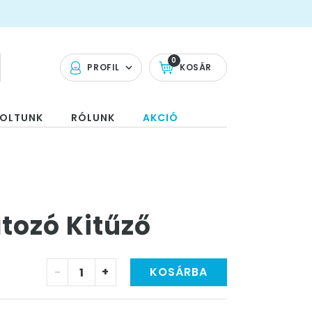
0
PROFIL
KOSÁR
OLTUNK
RÓLUNK
AKCIÓ
tozó Kitűző
-
+
KOSÁRBA