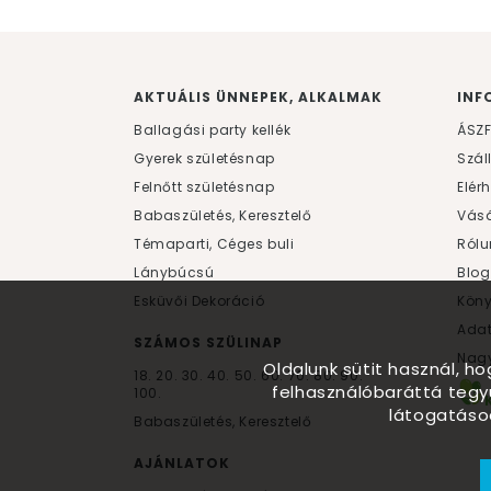
AKTUÁLIS ÜNNEPEK, ALKALMAK
INF
Ballagási party kellék
ÁSZ
Gyerek születésnap
Szál
Felnőtt születésnap
Elér
Babaszületés, Keresztelő
Vásá
Témaparti, Céges buli
Rólu
Lánybúcsú
Blog
Esküvői Dekoráció
Kön
Ada
SZÁMOS SZÜLINAP
Nagy
Oldalunk sütit használ, h
18.
20.
30.
40.
50.
60.
70.
80.
90.
felhasználóbaráttá tegy
100.
látogatáso
Babaszületés, Keresztelő
AJÁNLATOK