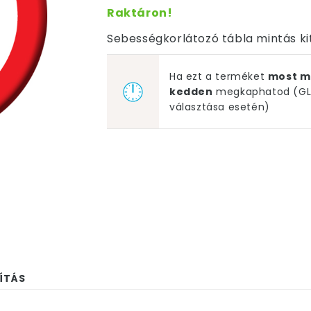
Raktáron!
Sebességkorlátozó tábla mintás k
Ha ezt a terméket
most m
kedden
megkaphatod (GLS
választása esetén)
ÍTÁS