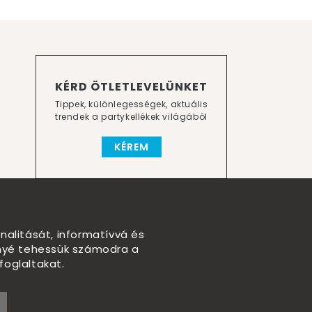
KÉRD ÖTLETLEVELÜNKET
Tippek, különlegességek, aktuális
trendek a partykellékek világából
KÉREM
nalitását, informatívvá és
nnyé tehessük számodra a
foglaltakat.