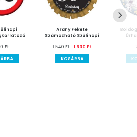
zülinapi
Arany Fekete
Boldog
gkorlátozó
Számozható Szülinapi
Űrha
tűző
Parti Kitűző
Szülinap
0 Ft
1 540 Ft
1 630 Ft
SÁRBA
KOSÁRBA
K