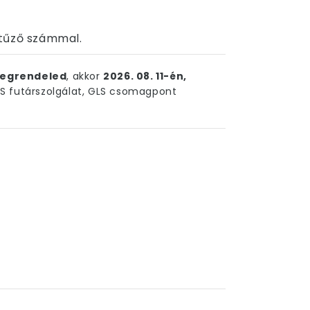
itűző számmal.
egrendeled
, akkor
2026. 08. 11-én,
 futárszolgálat, GLS csomagpont