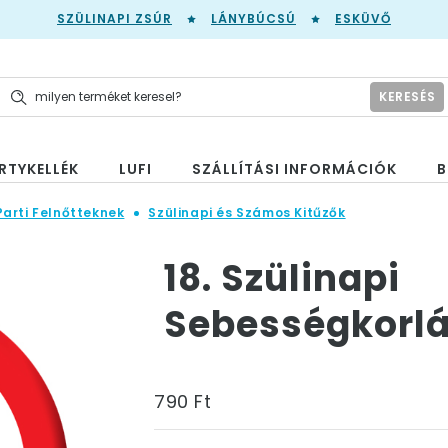
SZÜLINAPI ZSÚR
LÁNYBÚCSÚ
ESKÜVŐ
KERESÉS
RTYKELLÉK
LUFI
SZÁLLÍTÁSI INFORMÁCIÓK
B
Parti Felnőtteknek
Szülinapi és Számos Kitűzők
18. Szülinapi
Sebességkorlá
790 Ft