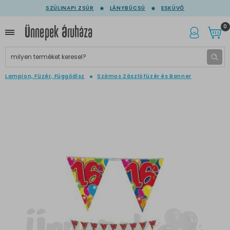
SZÜLINAPI ZSÚR
LÁNYBÚCSÚ
ESKÜVŐ
0
Lampion, Füzér, Függődísz
Számos Zászlófüzér és Banner