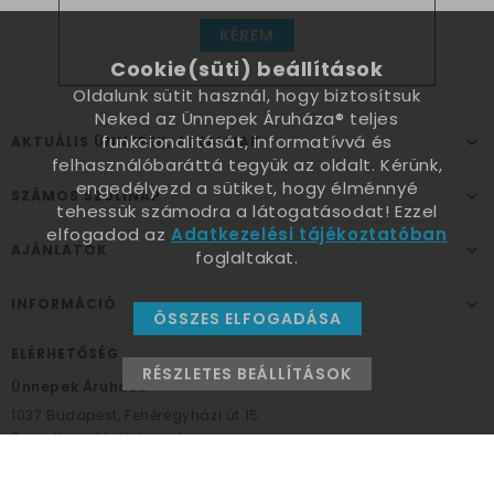
KÉREM
Cookie(süti) beállítások
Oldalunk sütit használ, hogy biztosítsuk
Neked az Ünnepek Áruháza® teljes
funkcionalitását, informatívvá és
AKTUÁLIS ÜNNEPEK, ALKALMAK
felhasználóbaráttá tegyük az oldalt. Kérünk,
engedélyezd a sütiket, hogy élménnyé
SZÁMOS SZÜLINAP
tehessük számodra a látogatásodat! Ezzel
elfogadod az
Adatkezelési tájékoztatóban
AJÁNLATOK
foglaltakat.
INFORMÁCIÓ
ÖSSZES ELFOGADÁSA
ELÉRHETŐSÉG
RÉSZLETES BEÁLLÍTÁSOK
Ünnepek Áruháza
1037
Budapest,
Fehéregyházi út 15.
Személyes átvételi pont
NYITVATARTÁS