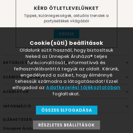
KÉRD ÖTLETLEVELÜNKET
Tippek, különlegességek, aktuális trendek a
partykellékek világából
KÉREM
Cookie(süti) beállítások
Oldalunk sütit használ, hogy biztosítsuk
Neked az Ünnepek Áruháza® teljes
funkcionalitását, informatívvá és
AKTUÁLIS ÜNNEPEK, ALKALMAK
felhasználóbaráttá tegyük az oldalt. Kérünk,
engedélyezd a sütiket, hogy élménnyé
SZÁMOS SZÜLINAP
tehessük számodra a látogatásodat! Ezzel
elfogadod az
Adatkezelési tájékoztatóban
AJÁNLATOK
foglaltakat.
INFORMÁCIÓ
ÖSSZES ELFOGADÁSA
ELÉRHETŐSÉG
RÉSZLETES BEÁLLÍTÁSOK
Ünnepek Áruháza