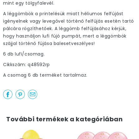
mint egy tölgyfalevél.
A léggömbök a printelésük miatt héliumos felfújást
igényelnek vagy levegővel történő felfújás esetén tartó
pálcára rögzíthetőek. A léggömb felfújásához kérjük,
hogy használjon lufi fújó pumpát, mert a léggömbök
szájjal történő fújása balesetveszélyes!
6 db lufi/csomag.
Cikkszám: q48592rp
A csomag 6 db terméket tartalmaz.
További termékek a kategóriában