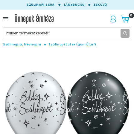
SZÜLINAPI ZSÚR
LÁNYBÚCSÚ
ESKÜVŐ
0
Szülinapra, Névnapra
Szülinapi Latex (gumi) Lufi