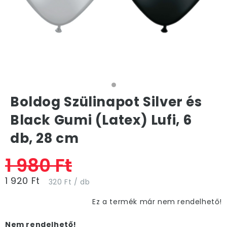
Boldog Szülinapot Silver és
Black Gumi (Latex) Lufi, 6
db, 28 cm
1 980 Ft
1 920 Ft
320 Ft / db
Ez a termék már nem rendelhető!
Nem rendelhető!