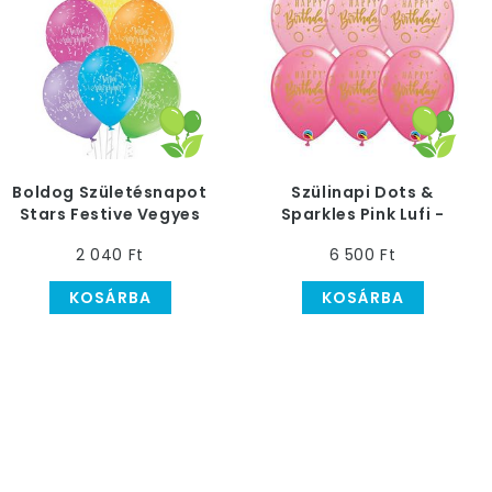
Boldog Születésnapot
Szülinapi Dots &
Stars Festive Vegyes
Sparkles Pink Lufi -
Színű Kerek Lufi, 6 db
Lányos Színekben
2 040 Ft
6 500 Ft
KOSÁRBA
KOSÁRBA