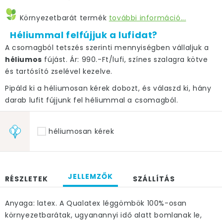
Környezetbarát termék
további információ...
Héliummal felfújjuk a lufidat?
A csomagból tetszés szerinti mennyiségben vállaljuk a
héliumos
fújást. Ár: 990.-Ft/lufi, színes szalagra kötve
és tartósító zselével kezelve.
Pipáld ki a héliumosan kérek dobozt, és válaszd ki, hány
darab lufit fújjunk fel héliummal a csomagból.
héliumosan kérek
JELLEMZŐK
RÉSZLETEK
SZÁLLÍTÁS
Anyaga: latex. A Qualatex léggömbök 100%-osan
környezetbarátak, ugyanannyi idő alatt bomlanak le,