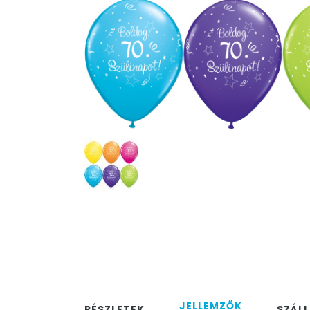
JELLEMZŐK
RÉSZLETEK
SZÁLL