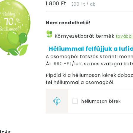
1 800 Ft
300 Ft / db
Nem rendelhető!
Környezetbarát termék
további
Héliummal felfújjuk a lufi
A csomagból tetszés szerinti menn
Ár: 990.-Ft/lufi, színes szalagra kö
Pipáld ki a héliumosan kérek dobozt,
fel héliummal a csomagból.
héliumosan kérek
ÍTÁS