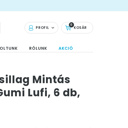
0
PROFIL
KOSÁR
OLTUNK
RÓLUNK
AKCIÓ
Csillag Mintás
umi Lufi, 6 db,