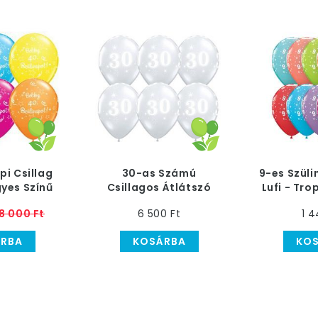
pi Csillag
30-as Számú
9-es Szül
yes Színű
Csillagos Átlátszó
Lufi - Tro
Lufi
Gumi Lufi, 28 cm, 25
6
8 000 Ft
6 500 Ft
1 4
db
RBA
KOSÁRBA
KO