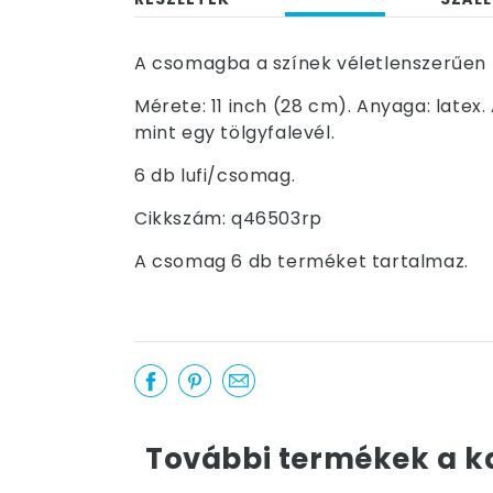
A csomagba a színek véletlenszerűen k
Mérete: 11 inch (28 cm). Anyaga: late
mint egy tölgyfalevél.
6 db lufi/csomag.
Cikkszám: q46503rp
A csomag 6 db terméket tartalmaz.
További termékek a k