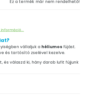
Ez a termék már nem rendelhető!
 információ...
dat?
yiségben vállaljuk a
héliumos
fújást.
tve és tartósító zselével kezelve.
 és válaszd ki, hány darab lufit fújjunk