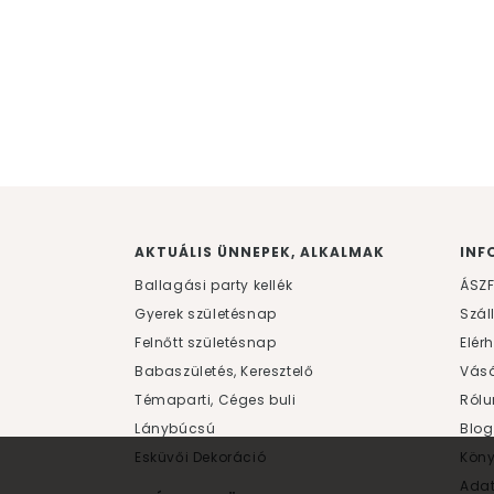
AKTUÁLIS ÜNNEPEK, ALKALMAK
INF
Ballagási party kellék
ÁSZ
Gyerek születésnap
Szál
Felnőtt születésnap
Elér
Babaszületés, Keresztelő
Vásá
Témaparti, Céges buli
Rólu
Lánybúcsú
Blog
Esküvői Dekoráció
Kön
Ada