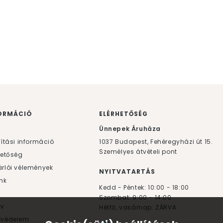
ORMÁCIÓ
ELÉRHETŐSÉG
F
Ünnepek Áruháza
lítási információ
1037
Budapest,
Fehéregyházi út 15.
Személyes átvételi pont
hetőség
rlói vélemények
NYITVATARTÁS
nk
Kedd - Péntek: 10:00 - 18:00
Szombat: 9:00 - 14:00
yv
Hétfő, vasárnap: ZÁRVA
tvédelem