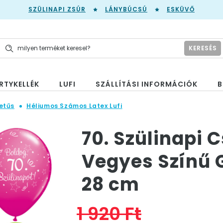
SZÜLINAPI ZSÚR
LÁNYBÚCSÚ
ESKÜVŐ
KERESÉS
RTYKELLÉK
LUFI
SZÁLLÍTÁSI INFORMÁCIÓK
B
etűs
Héliumos Számos Latex Lufi
70. Szülinapi 
Vegyes Színű G
28 cm
1 920 Ft