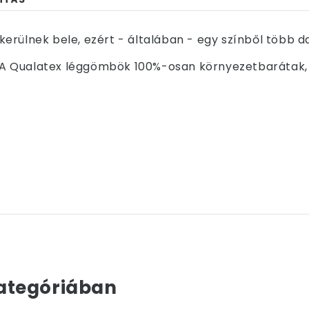
erülnek bele, ezért - általában - egy színből több 
x. A Qualatex léggömbök 100%-osan környezetbarátak, 
ategóriában