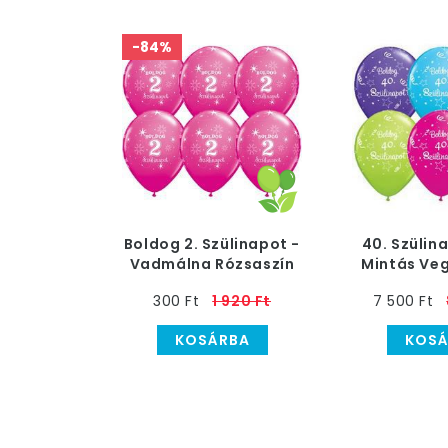
-84%
Boldog 2. Szülinapot -
40. Szülina
Vadmálna Rózsaszín
Mintás Veg
Szülinapi Latex Lufi
Gumi 
300 Ft
1 920 Ft
7 500 Ft
KOSÁRBA
KOSÁ