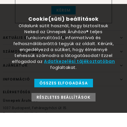
KÉREM
Cookie(süti) beállítások
Oldalunk sütit használ, hogy biztosítsuk
Neked az Ünnepek Áruháza® teljes
funkcionalitását, informatívvá és
AKTUÁLIS ÜNNEPEK, ALKALMAK
felhasználóbaráttá tegyük az oldalt. Kérünk,
engedélyezd a sütiket, hogy élménnyé
SZÁMOS SZÜLINAP
tehessük számodra a látogatásodat! Ezzel
elfogadod az
Adatkezelési tájékoztatóban
AJÁNLATOK
foglaltakat.
INFORMÁCIÓ
ÖSSZES ELFOGADÁSA
ELÉRHETŐSÉG
RÉSZLETES BEÁLLÍTÁSOK
Ünnepek Áruháza
1037
Budapest,
Fehéregyházi út 15.
Személyes átvételi pont
NYITVATARTÁS