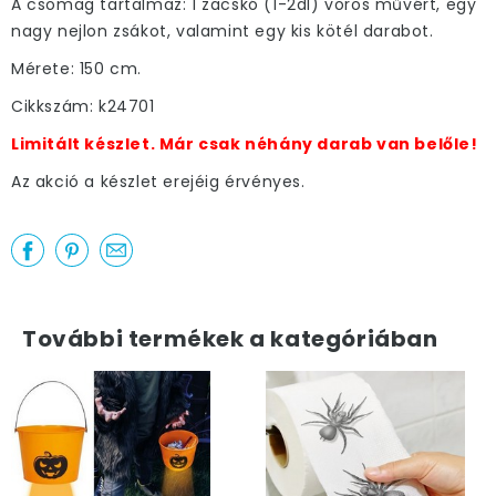
A csomag tartalmaz: 1 zacskó (1-2dl) vörös művért, egy
nagy nejlon zsákot, valamint egy kis kötél darabot.
Mérete: 150 cm.
Cikkszám: k24701
Limitált készlet. Már csak néhány darab van belőle!
Az akció a készlet erejéig érvényes.
További termékek a kategóriában