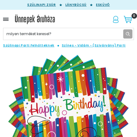
SZÜLINAPI ZSÚR
LÁNYBÚCSÚ
ESKÜVŐ
0
Szülinapi Parti Felnőtteknek
Színes - Vidám - (Szivárvány) Parti