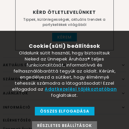
KÉRD ÖTLETLEVELÜNKET
Tippek, különlegességek, aktuális trendek a
partykellékek világából
KÉREM
Cookie(süti) beállítások
Oldalunk sütit használ, hogy biztosítsuk
Neked az Ünnepek Áruháza® teljes
funkcionalitását, informatívvá és
AKTUÁLIS ÜNNEPEK, ALKALMAK
felhasználóbaráttá tegyük az oldalt. Kérünk,
engedélyezd a sütiket, hogy élménnyé
SZÁMOS SZÜLINAP
tehessük számodra a látogatásodat! Ezzel
elfogadod az
Adatkezelési tájékoztatóban
AJÁNLATOK
foglaltakat.
INFORMÁCIÓ
ÖSSZES ELFOGADÁSA
ELÉRHETŐSÉG
RÉSZLETES BEÁLLÍTÁSOK
Ünnepek Áruháza